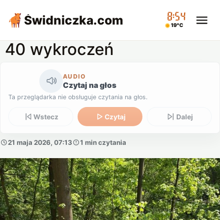
08:54
Świdniczka
.com
19°C
40 wykroczeń
AUDIO
Czytaj na głos
Ta przeglądarka nie obsługuje czytania na głos.
Wstecz
Czytaj
Dalej
21 maja 2026, 07:13
1 min czytania