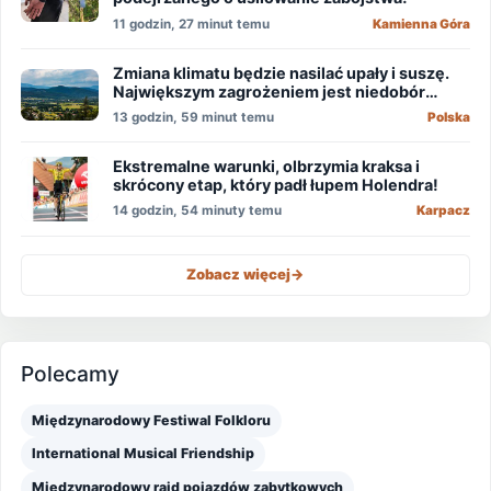
11 godzin, 27 minut temu
Kamienna Góra
Zmiana klimatu będzie nasilać upały i suszę.
Największym zagrożeniem jest niedobór
wody
13 godzin, 59 minut temu
Polska
Ekstremalne warunki, olbrzymia kraksa i
skrócony etap, który padł łupem Holendra!
14 godzin, 54 minuty temu
Karpacz
Zobacz więcej
->
Polecamy
Międzynarodowy Festiwal Folkloru
International Musical Friendship
Międzynarodowy rajd pojazdów zabytkowych