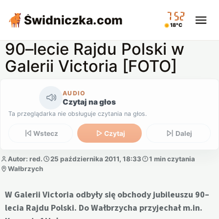
07:52
Świdniczka
.com
18°C
90–lecie Rajdu Polski w
Galerii Victoria [FOTO]
AUDIO
Czytaj na głos
Ta przeglądarka nie obsługuje czytania na głos.
Wstecz
Czytaj
Dalej
Autor: red.
25 października 2011, 18:33
1 min czytania
Wałbrzych
W Galerii Victoria odbyły się obchody jubileuszu 90–
lecia Rajdu Polski. Do Wałbrzycha przyjechał m.in.