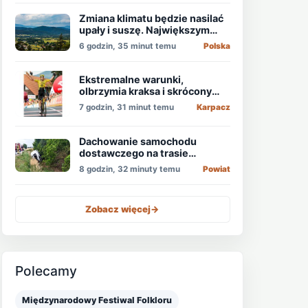
Zmiana klimatu będzie nasilać
upały i suszę. Największym
zagrożeniem jest niedobór
6 godzin, 35 minut temu
Polska
wody
Ekstremalne warunki,
olbrzymia kraksa i skrócony
etap, który padł łupem
7 godzin, 31 minut temu
Karpacz
Holendra!
Dachowanie samochodu
dostawczego na trasie
Świdnica - Wrocław
8 godzin, 32 minuty temu
Powiat
Zobacz więcej
->
Polecamy
Międzynarodowy Festiwal Folkloru