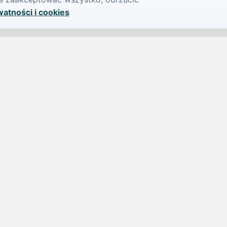
watności i cookies
SERWIS
PUBLIKU
iParts.pl
Ogłoszeni
Wiadomości
Dodaj ogło
jednym,
Sondy
Imprezy
Osoby publiczne
Dodaj imp
Nekrologi
Cennik