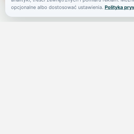
opcjonalne albo dostosować ustawienia.
Polityka pry
JELENIA GÓRA I OKOLICE
Świdniczka
Lokalne wiadomości, ogłoszenia i codzienne sprawy regionu w 
przejrzystym serwisie.
SKONTAKTUJ SIĘ Z NAMI