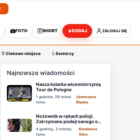
J
+
O
FOTO
SHORT
DODAJ
ZALOGUJ SIĘ
A
Ciekawe miejsca
Seniorzy
Najnowsze wiadomości
Nasza kolarka wicemistrzynią
Tour de Pologne
1 godzina, 56 minut
Jaworzyna
temu
Śląska
Nożownik w rękach policji.
Zatrzymano podejrzanego o
usiłowanie zabójstwa!
4 godziny, 3 minuty
Kamienna
temu
Góra