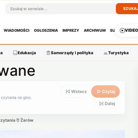
SZUKA
Szukaj w serwisie
VIDE
WIADOMOŚCI
OGŁOSZENIA
IMPREZY
ARCHIWUM
SUBSKRYPCJ
ra
Edukacja
Samorządy i polityka
Turystyka
owane
Wstecz
Czytaj
 czytania na głos.
Dalej
czytania
Żarów