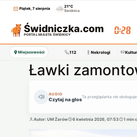
21°C
Piątek, 7 sierpnia
Świdnica
Świdniczka
.com
00:28
PORTAL MIASTA ŚWIDNICY
112
Nekrologi
Kultu
Miejscowości
Ławki zamont
AUDIO
Ta przeglądarka nie obsługuje
Czytaj na głos
Autor: UM Żarów
6 kwietnia 2026, 07:53
1 min 