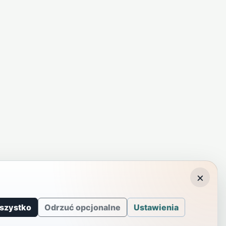
×
szystko
Odrzuć opcjonalne
Ustawienia