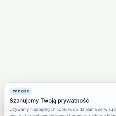
COOKIES
Szanujemy Twoją prywatność
Używamy niezbędnych cookies do działania serwisu or
TikTokowa Jelonka
analityki, treści zewnętrznych i pomiaru reklam. Mo