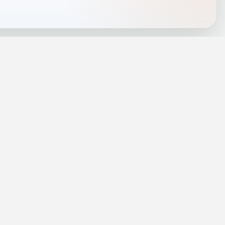
J
INFORMACJE
a
Telefony alarmowe
szenie
Regulamin
Prywatność i cookies
rezę
Zaloguj się