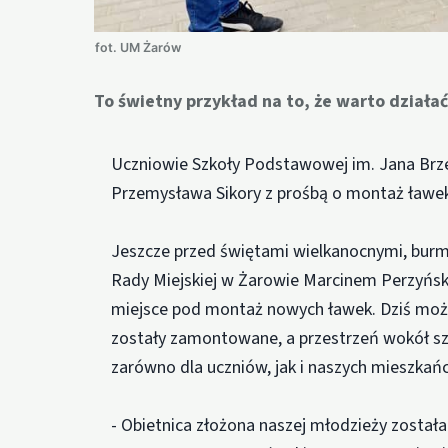
fot. UM Żarów
To świetny przykład na to, że warto działać
Uczniowie Szkoły Podstawowej im. Jana Brze
Przemysława Sikory z prośbą o montaż ławek 
Jeszcze przed świętami wielkanocnymi, bur
Rady Miejskiej w Żarowie Marcinem Perzyński
miejsce pod montaż nowych ławek. Dziś może
zostały zamontowane, a przestrzeń wokół szk
zarówno dla uczniów, jak i naszych mieszkań
- Obietnica złożona naszej młodzieży został