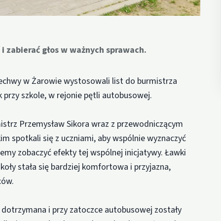
 i zabierać głos w ważnych sprawach.
chwy w Żarowie wystosowali list do burmistrza
przy szkole, w rejonie pętli autobusowej.
mistrz Przemysław Sikora wraz z przewodniczącym
m spotkali się z uczniami, aby wspólnie wyznaczyć
my zobaczyć efekty tej wspólnej inicjatywy. Ławki
oły stała się bardziej komfortowa i przyjazna,
ców.
a dotrzymana i przy zatoczce autobusowej zostały