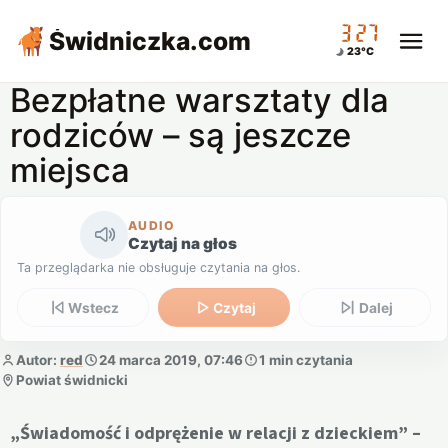
03:27
Świdniczka
.com
23°C
Bezpłatne warsztaty dla
rodziców – są jeszcze
miejsca
AUDIO
Czytaj na głos
Ta przeglądarka nie obsługuje czytania na głos.
Wstecz
Czytaj
Dalej
Autor:
red
24 marca 2019, 07:46
1 min czytania
Powiat świdnicki
„Świadomość i odprężenie w relacji z dzieckiem” –