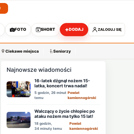
J
+
O
FOTO
SHORT
DODAJ
ZALOGUJ SIĘ
A
Ciekawe miejsca
Seniorzy
Najnowsze wiadomości
16-latek dźgnął nożem 15-
latka, koncert trwa nadal!
5 godzin, 26 minut
Powiat
temu
kamiennogórski
Walczący o życie chłopiec po
ataku nożem ma tylko 15 lat!
18 godzin,
Powiat
34 minuty temu
kamiennogórski