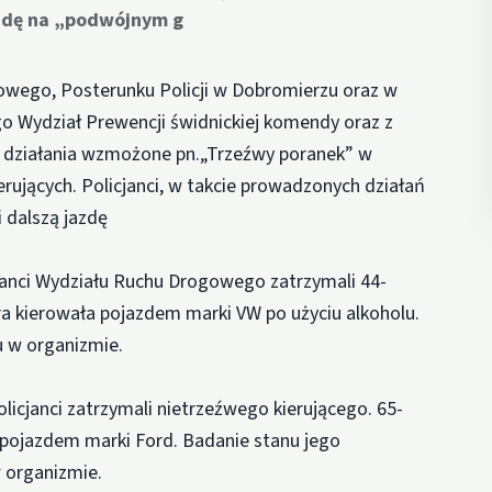
azdę na „podwójnym g
gowego, Posterunku Policji w Dobromierzu oraz w
o Wydział Prewencji świdnickiej komendy oraz z
li działania wzmożone pn.„Trzeźwy poranek” w
erujących. Policjanci, w takcie prowadzonych działań
 dalszą jazdę
cjanci Wydziału Ruchu Drogowego zatrzymali 44-
ra kierowała pojazdem marki VW po użyciu alkoholu.
u w organizmie.
olicjanci zatrzymali nietrzeźwego kierującego. 65-
 pojazdem marki Ford. Badanie stanu jego
w organizmie.