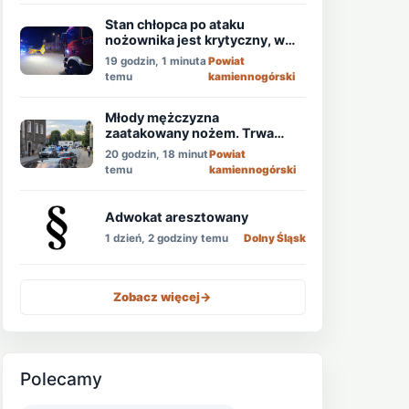
Stan chłopca po ataku
nożownika jest krytyczny, w
akcji śmigłowiec LPR!
19 godzin, 1 minuta
Powiat
temu
kamiennogórski
Młody mężczyzna
zaatakowany nożem. Trwa
obława!
20 godzin, 18 minut
Powiat
temu
kamiennogórski
Adwokat aresztowany
1 dzień, 2 godziny temu
Dolny Śląsk
Zobacz więcej
->
Polecamy