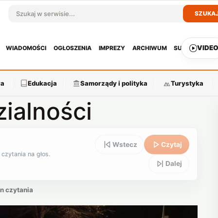
SZUKA
Szukaj w serwisie
VIDE
WIADOMOŚCI
OGŁOSZENIA
IMPREZY
ARCHIWUM
SUBSKRYPCJ
ra
Edukacja
Samorządy i polityka
Turystyka
ialności
Wstecz
Czytaj
 czytania na głos.
Dalej
in czytania