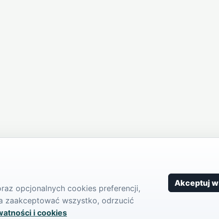
Akceptuj w
az opcjonalnych cookies preferencji,
żna zaakceptować wszystko, odrzucić
watności i cookies