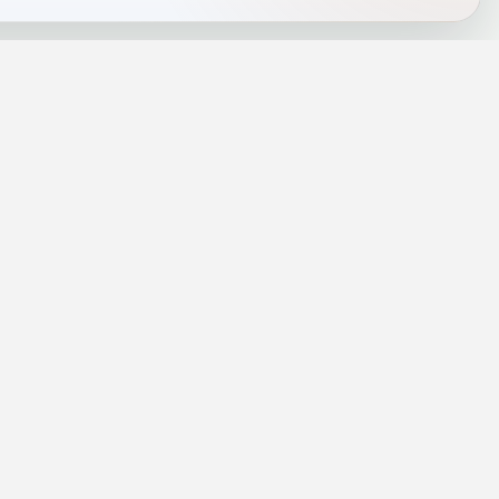
J
INFORMACJE
a
Telefony alarmowe
szenie
Regulamin
Prywatność i cookies
rezę
Zaloguj się
rolog