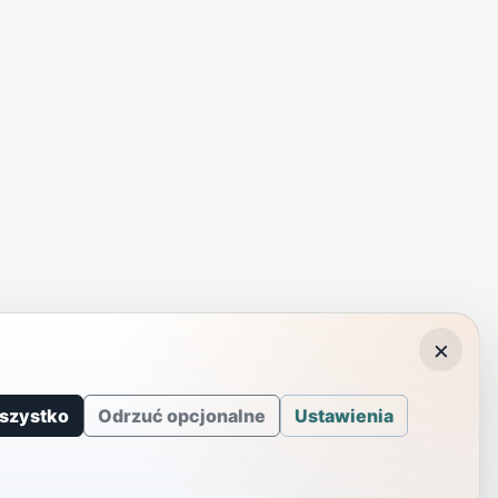
×
szystko
Odrzuć opcjonalne
Ustawienia