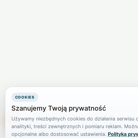
COOKIES
Szanujemy Twoją prywatność
Używamy niezbędnych cookies do działania serwisu or
TikTokowa Jelonka
analityki, treści zewnętrznych i pomiaru reklam. Mo
opcjonalne albo dostosować ustawienia.
Polityka pry