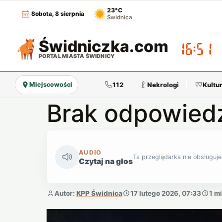
23°C
Sobota, 8 sierpnia
Świdnica
Świdniczka
.com
16:51
PORTAL MIASTA ŚWIDNICY
112
Nekrologi
Kultu
Miejscowości
Brak odpowiedz
AUDIO
Ta przeglądarka nie obsługuje
Czytaj na głos
Autor:
KPP Świdnica
17 lutego 2026, 07:33
1 m