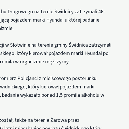
uchu Drogowego na ternie Świdnicy zatrzymali 46-
ującą pojazdem marki Hyundai u której badanie
nizmie.
cji w Słotwinie na terenie gminy Świdnica zatrzymali
skiego, który kierował pojazdem marki Hyundai po
 promila w organizmie mężczyzny.
romierz Policjanci z miejscowego posterunku
widnickiego, który kierował pojazdem marki
, badanie wykazało ponad 1,5 promila alkoholu w
ostał, także na terenie Żarowa przez
0-letni mieszkaniec powiatu świdnickiego który