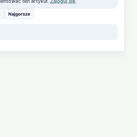
entować ten artykuł.
Zaloguj się
.
e
Najgorsze