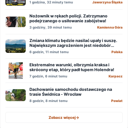
1 godzina, 32 minuty temu
Jaworzyna Śląska
Nożownik w rękach policji. Zatrzymano
podejrzanego o usiłowanie zabójstwa!
3 godziny, 39 minut temu
Kamienna Góra
Zmiana klimatu będzie nasilać upały i suszę.
Największym zagrożeniem jest niedobór
wody
6 godzin, 11 minut temu
Polska
Ekstremalne warunki, olbrzymia kraksa i
skrócony etap, który padł łupem Holendra!
7 godzin, 6 minut temu
Karpacz
Dachowanie samochodu dostawczego na
trasie Świdnica - Wrocław
8 godzin, 8 minut temu
Powiat
Zobacz więcej
->