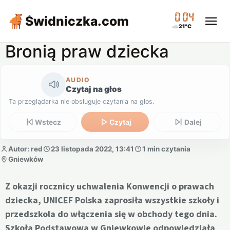
00:04
Świdniczka
.com
21°C
Bronią praw dziecka
AUDIO
Czytaj na głos
Ta przeglądarka nie obsługuje czytania na głos.
Wstecz
Czytaj
Dalej
Autor: red
23 listopada 2022, 13:41
1 min czytania
Gniewków
Z okazji rocznicy uchwalenia Konwencji o prawach
dziecka, UNICEF Polska zaprosiła wszystkie szkoły i
przedszkola do włączenia się w obchody tego dnia.
Szkoła Podstawowa w Gniewkowie odpowiedziała