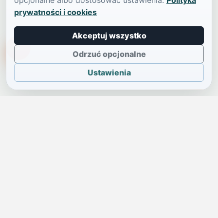
opcjonalne albo dostosować ustawienia.
Polityka
prywatności i cookies
Akceptuj wszystko
TikTokowa Jelonka
Odrzuć opcjonalne
Ustawienia
JELENIA GÓRA I OKOLICE
Świdniczka
Lokalne wiadomości, ogłoszenia i codzienne sprawy regionu
w jednym, przejrzystym serwisie.
SKONTAKTUJ SIĘ Z NAMI