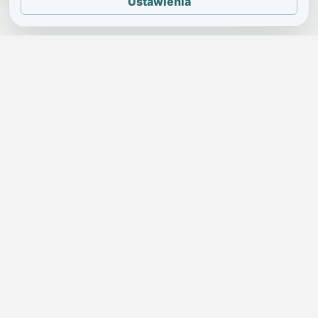
Ustawienia
JELENIA GÓRA I OKOLICE
Świdniczka
Lokalne wiadomości, ogłoszenia i codzienne sprawy regionu
w jednym, przejrzystym serwisie.
SKONTAKTUJ SIĘ Z NAMI
Redakcja i ogłoszenia
→
ogloszenia@swidniczka.com
Pomoc techniczna
→
zgloszenia@swidniczka.com