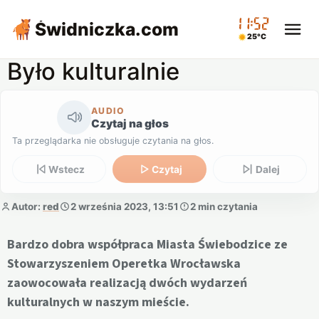
11:52
Świdniczka
.com
25°C
Było kulturalnie
AUDIO
Czytaj na głos
Ta przeglądarka nie obsługuje czytania na głos.
Wstecz
Czytaj
Dalej
Autor:
red
2 września 2023, 13:51
2 min czytania
Bardzo dobra współpraca Miasta Świebodzice ze
Stowarzyszeniem Operetka Wrocławska
zaowocowała realizacją dwóch wydarzeń
kulturalnych w naszym mieście.