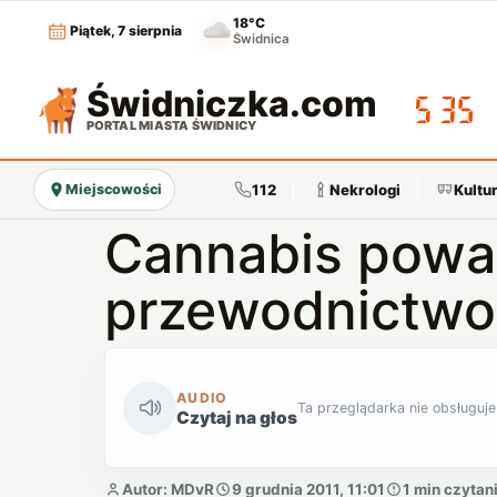
18°C
Piątek, 7 sierpnia
Świdnica
Świdniczka
.com
05:35
PORTAL MIASTA ŚWIDNICY
112
Nekrologi
Kultu
Miejscowości
Cannabis powa
przewodnictwo 
AUDIO
Ta przeglądarka nie obsługuje
Czytaj na głos
Autor: MDvR
9 grudnia 2011, 11:01
1 min czytan