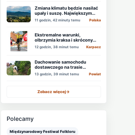
Zmiana klimatu będzie nasilać
upały i suszę. Największym
zagrożeniem jest niedobór
11 godzin, 42 minuty temu
Polska
wody
Ekstremalne warunki,
olbrzymia kraksa i skrócony
etap, który padł łupem
12 godzin, 38 minut temu
Karpacz
Holendra!
Dachowanie samochodu
dostawczego na trasie
Świdnica - Wrocław
13 godzin, 39 minut temu
Powiat
Zobacz więcej
->
Polecamy
Międzynarodowy Festiwal Folkloru