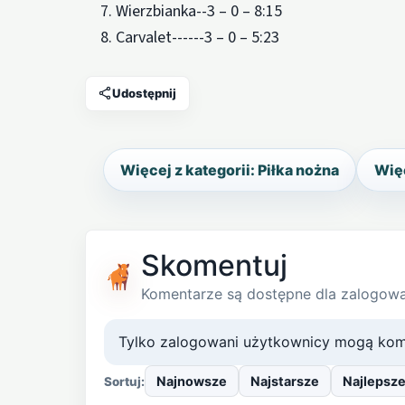
7. Wierzbianka--3 – 0 – 8:15
8. Carvalet------3 – 0 – 5:23
Udostępnij
Więcej z kategorii: Piłka nożna
Więc
Skomentuj
Komentarze są dostępne dla zalogow
Tylko zalogowani użytkownicy mogą kom
Najnowsze
Najstarsze
Najlepsz
Sortuj: