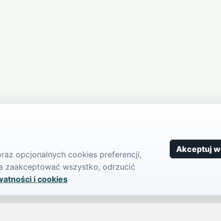
Akceptuj w
az opcjonalnych cookies preferencji,
żna zaakceptować wszystko, odrzucić
watności i cookies