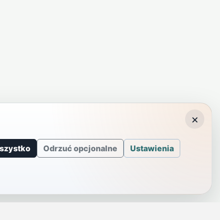
×
szystko
Odrzuć opcjonalne
Ustawienia