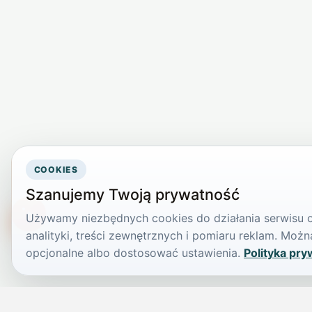
COOKIES
Szanujemy Twoją prywatność
Używamy niezbędnych cookies do działania serwisu or
TikTokowa Jelonka
analityki, treści zewnętrznych i pomiaru reklam. Mo
opcjonalne albo dostosować ustawienia.
Polityka pry