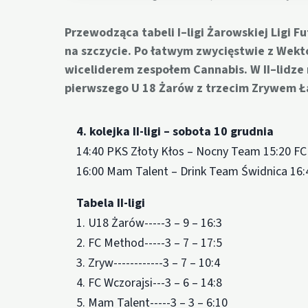
Przewodząca tabeli I–ligi Żarowskiej Ligi F
na szczycie. Po łatwym zwycięstwie z Wekt
wiceliderem zespołem Cannabis. W II–lidze
pierwszego U 18 Żarów z trzecim Zrywem Ła
4. kolejka II-ligi – sobota 10 grudnia
14:40 PKS Złoty Kłos – Nocny Team 15:20 FC
16:00 Mam Talent – Drink Team Świdnica 16:
Tabela II-ligi
1. U18 Żarów-----3 – 9 – 16:3
2. FC Method-----3 – 7 – 17:5
3. Zryw------------3 – 7 – 10:4
4. FC Wczorajsi---3 – 6 – 14:8
5. Mam Talent-----3 – 3 – 6:10