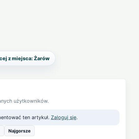
ej z miejsca: Żarów
anych użytkowników.
entować ten artykuł.
Zaloguj się
.
e
Najgorsze