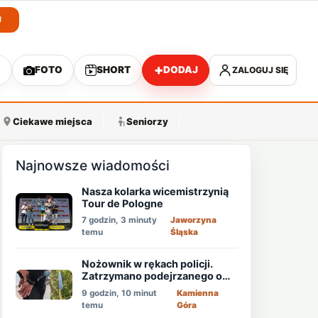
J
+
O
FOTO
SHORT
DODAJ
ZALOGUJ SIĘ
A
Ciekawe miejsca
Seniorzy
Najnowsze wiadomości
Nasza kolarka wicemistrzynią
Tour de Pologne
7 godzin, 3 minuty
Jaworzyna
temu
Śląska
Nożownik w rękach policji.
Zatrzymano podejrzanego o
usiłowanie zabójstwa!
9 godzin, 10 minut
Kamienna
temu
Góra