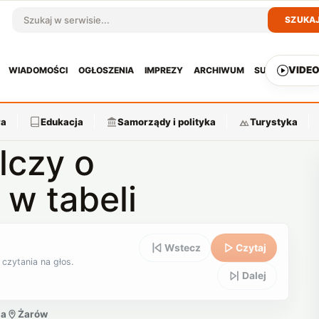
SZUKA
Szukaj w serwisie
VIDE
WIADOMOŚCI
OGŁOSZENIA
IMPREZY
ARCHIWUM
SUBSKRYPCJ
ra
Edukacja
Samorządy i polityka
Turystyka
lczy o
w tabeli
Wstecz
Czytaj
 czytania na głos.
Dalej
ia
Żarów