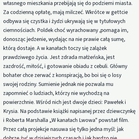
własnego mieszkania przebijają się do podziemi miasta.
Za codzienną opłatę, mają milczeć. Wkrótce w gettcie
odbywa się czystka i żydzi ukrywają się w tytułowych
ciemnościach. Poldek choć wyrachowany ,pomaga im,
donosząc jedzenie, wydając na nie prawie całą sumę,
którą dostaje. A w kanałach toczy się zalążek
prawdziwego życia. Jest zdrada małżeńska, jest
zazdrość, miłość, i gotowanie obiadu z cebuli. Główny
bohater chce zerwać z konspiracją, bo boi się o losy
swojej rodziny. Sumienie jednak nie pozwala mu
zapomnieć o ludziach, którzy nie wychodzą na
powierzchnie. Wśród nich jest dwoje dzieci: Pawełek i
Krysia. Na podstawie książki napisanej przez dziewczynkę
i Roberta Marshalla „W kanałach Lwowa" powstał film.
Przez całą projekcje nasuwa się tylko jedna myśl: jak
dobrze żyć w dzisiejszych czasach i jak bardzo nie