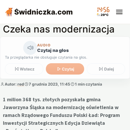
14:56
Świdniczka
.com
29°C
Czeka nas modernizacja
AUDIO
Czytaj na głos
Ta przeglądarka nie obsługuje czytania na głos.
Wstecz
Czytaj
Dalej
Autor:
red
7 grudnia 2023, 11:45
1 min czytania
1 milion 368 tys. złotych pozyskała gmina
Jaworzyna Śląska na modernizację oświetlenia w
ramach Rządowego Funduszu Polski Ład: Program
Inwestycji Strategicznych Edycja Dziewiąta