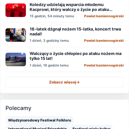
Koledzy udzielają wsparcia młodemu
Kacprowi, który walczy o życie po ataku
nożownika!
15 godzin, 54 minuty temu
Powiat kamiennogórski
16-latek dźgnął nożem 15-latka, koncert trwa
nadal!
1 dzień, 3 godziny temu
Powiat kamiennogórski
Walczący o życie chłopiec po ataku nożem ma
tylko 15 lat!
1 dzień, 16 godzin temu
Powiat kamiennogórski
Zobacz więcej
->
Polecamy
Międzynarodowy Festiwal Folkloru
International Musical Friendship
Festiwal wielu kultur