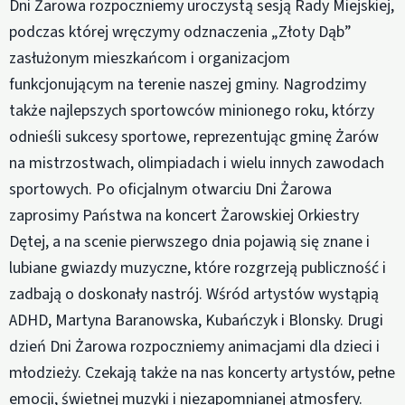
Dni Żarowa rozpoczniemy uroczystą sesją Rady Miejskiej,
podczas której wręczymy odznaczenia „Złoty Dąb”
zasłużonym mieszkańcom i organizacjom
funkcjonującym na terenie naszej gminy. Nagrodzimy
także najlepszych sportowców minionego roku, którzy
odnieśli sukcesy sportowe, reprezentując gminę Żarów
na mistrzostwach, olimpiadach i wielu innych zawodach
sportowych. Po oficjalnym otwarciu Dni Żarowa
zaprosimy Państwa na koncert Żarowskiej Orkiestry
Dętej, a na scenie pierwszego dnia pojawią się znane i
lubiane gwiazdy muzyczne, które rozgrzeją publiczność i
zadbają o doskonały nastrój. Wśród artystów wystąpią
ADHD, Martyna Baranowska, Kubańczyk i Blonsky. Drugi
dzień Dni Żarowa rozpoczniemy animacjami dla dzieci i
młodzieży. Czekają także na nas koncerty artystów, pełne
emocji, świetnej muzyki i niezapomnianej atmosfery.