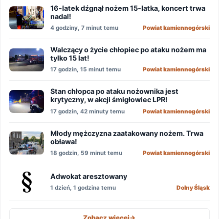
16-latek dźgnął nożem 15-latka, koncert trwa
nadal!
4 godziny, 7 minut temu
Powiat kamiennogórski
Walczący o życie chłopiec po ataku nożem ma
tylko 15 lat!
17 godzin, 15 minut temu
Powiat kamiennogórski
Stan chłopca po ataku nożownika jest
krytyczny, w akcji śmigłowiec LPR!
17 godzin, 42 minuty temu
Powiat kamiennogórski
Młody mężczyzna zaatakowany nożem. Trwa
obława!
18 godzin, 59 minut temu
Powiat kamiennogórski
Adwokat aresztowany
1 dzień, 1 godzina temu
Dolny Śląsk
Zobacz więcej
->