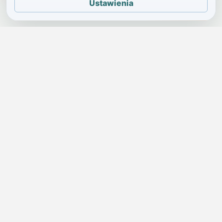
Ustawienia
JELENIA GÓRA I OKOLICE
Świdniczka
Lokalne wiadomości, ogłoszenia i codzienne sprawy regionu
w jednym, przejrzystym serwisie.
SKONTAKTUJ SIĘ Z NAMI
Redakcja i ogłoszenia
→
ogloszenia@swidniczka.com
Pomoc techniczna
→
zgloszenia@swidniczka.com