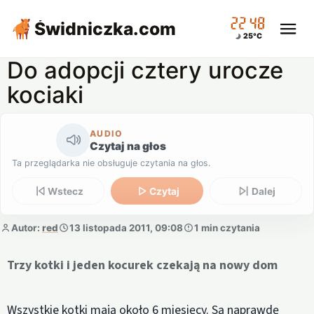
22:48
Świdniczka
.com
25°C
Do adopcji cztery urocze
kociaki
AUDIO
Czytaj na głos
Ta przeglądarka nie obsługuje czytania na głos.
Wstecz
Czytaj
Dalej
Autor:
red
13 listopada 2011, 09:08
1 min czytania
Trzy kotki i jeden kocurek czekają na nowy dom
Wszystkie kotki mają około 6 miesięcy. Są naprawdę