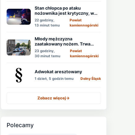
Stan chłopca po ataku
nożownika jest krytyczny, w
akcji śmigłowiec LPR!
22 godziny,
Powiat
13 minut temu
kamiennogórski
Młody mężczyzna
zaatakowany nożem. Trwa
obława!
23 godziny,
Powiat
30 minut temu
kamiennogórski
Adwokat aresztowany
1 dzień, 5 godzin temu
Dolny Śląsk
Zobacz więcej
->
Polecamy