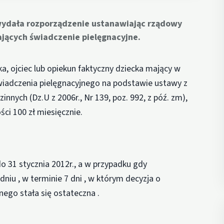
 wydała rozporządzenie ustanawiając rządowy
ających świadczenie pielęgnacyjne.
a, ojciec lub opiekun faktyczny dziecka mający w
świadczenia pielęgnacyjnego na podstawie ustawy z
innych (Dz.U z 2006r., Nr 139, poz. 992, z póź. zm),
i 100 zł miesięcznie.
o 31 stycznia 2012r., a w przypadku gdy
niu , w terminie 7 dni , w którym decyzja o
nego stała się ostateczna .