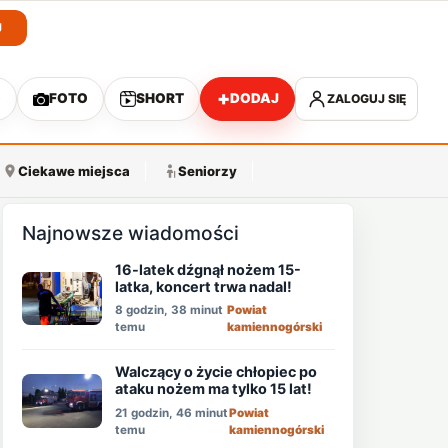
J
+
O
FOTO
SHORT
DODAJ
ZALOGUJ SIĘ
A
Ciekawe miejsca
Seniorzy
Najnowsze wiadomości
16-latek dźgnął nożem 15-
latka, koncert trwa nadal!
8 godzin, 38 minut
Powiat
temu
kamiennogórski
Walczący o życie chłopiec po
ataku nożem ma tylko 15 lat!
21 godzin, 46 minut
Powiat
temu
kamiennogórski