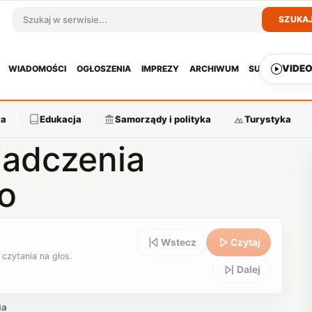
SZUKA
Szukaj w serwisie
VIDE
WIADOMOŚCI
OGŁOSZENIA
IMPREZY
ARCHIWUM
SUBSKRYPCJ
ra
Edukacja
Samorządy i polityka
Turystyka
iadczenia
o
Wstecz
Czytaj
 czytania na głos.
Dalej
ia