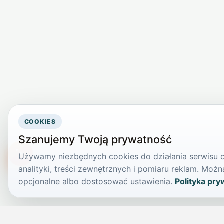
COOKIES
Szanujemy Twoją prywatność
Używamy niezbędnych cookies do działania serwisu or
TikTokowa Jelonka
analityki, treści zewnętrznych i pomiaru reklam. Mo
opcjonalne albo dostosować ustawienia.
Polityka pry