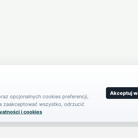
Akceptuj w
az opcjonalnych cookies preferencji,
żna zaakceptować wszystko, odrzucić
watności i cookies