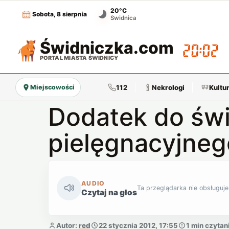
20°C
Sobota, 8 sierpnia
Świdnica
Świdniczka
.com
20:02
PORTAL MIASTA ŚWIDNICY
112
Nekrologi
Kultu
Miejscowości
Dodatek do św
pielęgnacyjneg
AUDIO
Ta przeglądarka nie obsługuje
Czytaj na głos
Autor:
red
22 stycznia 2012, 17:55
1 min czytan