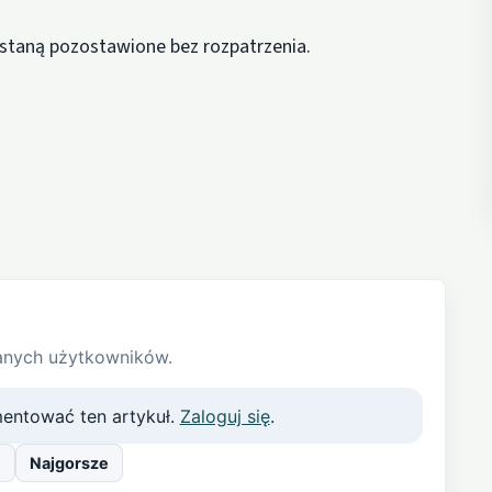
staną pozostawione bez rozpatrzenia.
anych użytkowników.
entować ten artykuł.
Zaloguj się
.
e
Najgorsze