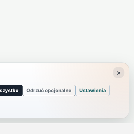
×
szystko
Odrzuć opcjonalne
Ustawienia