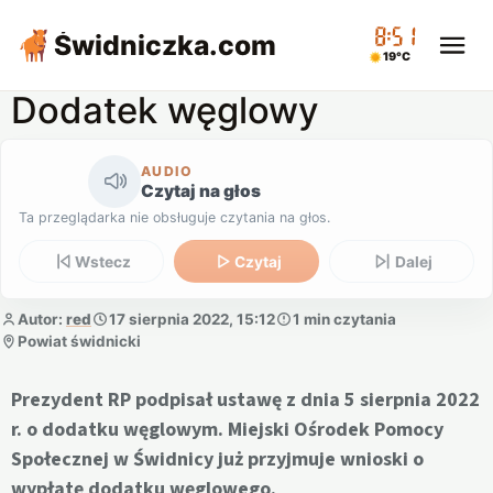
08:51
Świdniczka
.com
19°C
Dodatek węglowy
AUDIO
Czytaj na głos
Ta przeglądarka nie obsługuje czytania na głos.
Wstecz
Czytaj
Dalej
Autor:
red
17 sierpnia 2022, 15:12
1 min czytania
Powiat świdnicki
Prezydent RP podpisał ustawę z dnia 5 sierpnia 2022
r. o dodatku węglowym. Miejski Ośrodek Pomocy
Społecznej w Świdnicy już przyjmuje wnioski o
wypłatę dodatku węglowego.