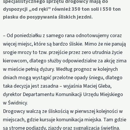
specjalistycznego sprzętu drogowcy mają do
dyspozycji „od ręki” również 350 ton soli i 550 ton
piasku do posypywania śliskich jezdni.
– Od poniedziałku z samego rana odnotowujemy coraz
więcej miejsc, które są bardzo śliskie. Mimo że nie panują
srogie mrozy to tzw. przejście przez zero utrudnia życie
kierowcom, dlatego służby odpowiedzialne za akcję zima
w mieście pełnią dyżury. Według prognoz w kolejnych
dniach mogą wystąpić przelotne opady śniegu, dlatego
taka decyzja jest zasadna – wyjaśnia Maciej Gleba,
dyrektor Departamentu Komunikacji Urzędu Miejskiego
w Świdnicy.
Drogowcy walczą ze śliskością w pierwszej kolejności w
miejscach, gdzie kursuje komunikacja miejska. Tam gdzie
są strome podjazdy, zjazdy oraz sygnalizacja świetlna.