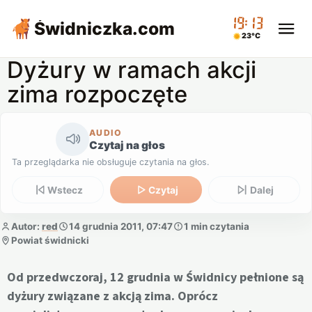
19:13
Świdniczka
.com
23°C
Dyżury w ramach akcji
zima rozpoczęte
AUDIO
Czytaj na głos
Ta przeglądarka nie obsługuje czytania na głos.
Wstecz
Czytaj
Dalej
Autor:
red
14 grudnia 2011, 07:47
1 min czytania
Powiat świdnicki
Od przedwczoraj, 12 grudnia w Świdnicy pełnione są
dyżury związane z akcją zima. Oprócz