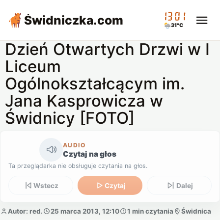
13:01
Świdniczka
.com
31°C
Dzień Otwartych Drzwi w I
Liceum
Ogólnokształcącym im.
Jana Kasprowicza w
Świdnicy [FOTO]
AUDIO
Czytaj na głos
Ta przeglądarka nie obsługuje czytania na głos.
Wstecz
Czytaj
Dalej
Autor: red.
25 marca 2013, 12:10
1 min czytania
Świdnica