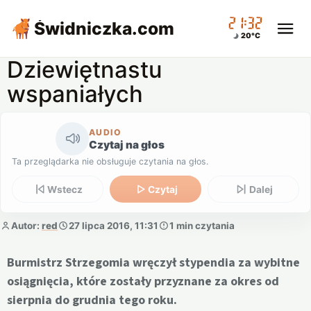
21:32
Świdniczka
.com
20°C
Dziewiętnastu
wspaniałych
AUDIO
Czytaj na głos
Ta przeglądarka nie obsługuje czytania na głos.
Wstecz
Czytaj
Dalej
Autor:
red
27 lipca 2016, 11:31
1 min czytania
Burmistrz Strzegomia wręczył stypendia za wybitne
osiągnięcia, które zostały przyznane za okres od
sierpnia do grudnia tego roku.