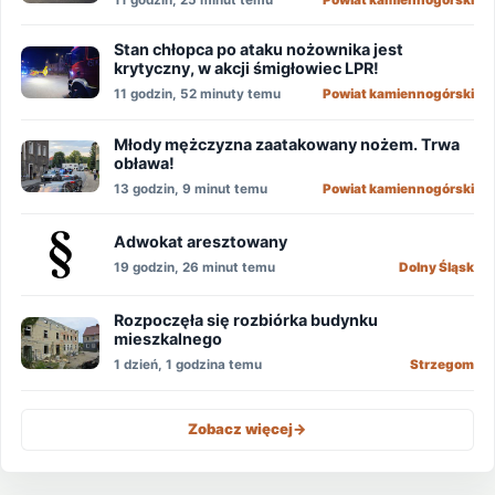
11 godzin, 25 minut temu
Powiat kamiennogórski
Stan chłopca po ataku nożownika jest
krytyczny, w akcji śmigłowiec LPR!
11 godzin, 52 minuty temu
Powiat kamiennogórski
Młody mężczyzna zaatakowany nożem. Trwa
obława!
13 godzin, 9 minut temu
Powiat kamiennogórski
Adwokat aresztowany
19 godzin, 26 minut temu
Dolny Śląsk
Rozpoczęła się rozbiórka budynku
mieszkalnego
1 dzień, 1 godzina temu
Strzegom
Zobacz więcej
->