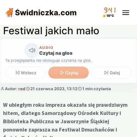
09:41
Świdniczka
.com
18°C
Festiwal jakich mało
AUDIO
Czytaj na głos
Ta przeglądarka nie obsługuje czytania na głos.
Wstecz
Czytaj
Dalej
Autor:
red
21 czerwca 2023, 13:12
1 min czytania
W ubiegłym roku impreza okazała się prawdziwym
hitem, dlatego Samorządowy Ośrodek Kultury i
Biblioteka Publiczna w Jaworzynie Śląskiej
ponownie zaprasza na Festiwal Dmuchańców i