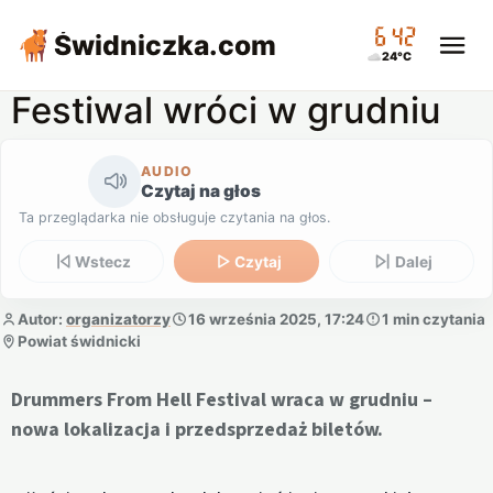
06:42
Świdniczka
.com
24°C
Festiwal wróci w grudniu
AUDIO
Czytaj na głos
Ta przeglądarka nie obsługuje czytania na głos.
Wstecz
Czytaj
Dalej
Autor:
organizatorzy
16 września 2025, 17:24
1 min czytania
Powiat świdnicki
Drummers From Hell Festival wraca w grudniu –
nowa lokalizacja i przedsprzedaż biletów.