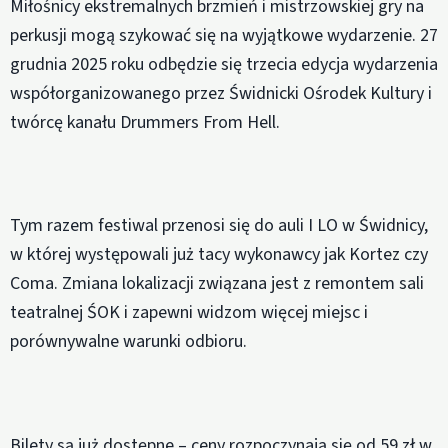
Miłośnicy ekstremalnych brzmień i mistrzowskiej gry na
perkusji mogą szykować się na wyjątkowe wydarzenie. 27
grudnia 2025 roku odbędzie się trzecia edycja wydarzenia
współorganizowanego przez Świdnicki Ośrodek Kultury i
twórcę kanału Drummers From Hell.
Tym razem festiwal przenosi się do auli I LO w Świdnicy,
w której występowali już tacy wykonawcy jak Kortez czy
Coma. Zmiana lokalizacji związana jest z remontem sali
teatralnej ŚOK i zapewni widzom więcej miejsc i
porównywalne warunki odbioru.
Bilety są już dostępne – ceny rozpoczynają się od 59 zł w