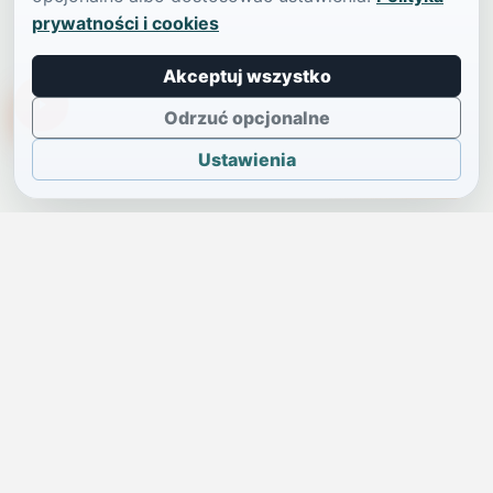
prywatności i cookies
Akceptuj wszystko
TikTokowa Jelonka
Odrzuć opcjonalne
Ustawienia
JELENIA GÓRA I OKOLICE
Świdniczka
Lokalne wiadomości, ogłoszenia i codzienne sprawy regionu
w jednym, przejrzystym serwisie.
SKONTAKTUJ SIĘ Z NAMI