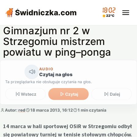
18:02
Świdniczka
.com
22°C
Gimnazjum nr 2 w
Strzegomiu mistrzem
powiatu w ping–ponga
AUDIO
Czytaj na głos
Ta przeglądarka nie obsługuje czytania na głos.
Wstecz
Czytaj
Dalej
Autor:
red
18 marca 2013, 16:12
1 min czytania
14 marca w hali sportowej OSiR w Strzegomiu odbył
się powiatowy turniej w tenisie stołowym chłopców.