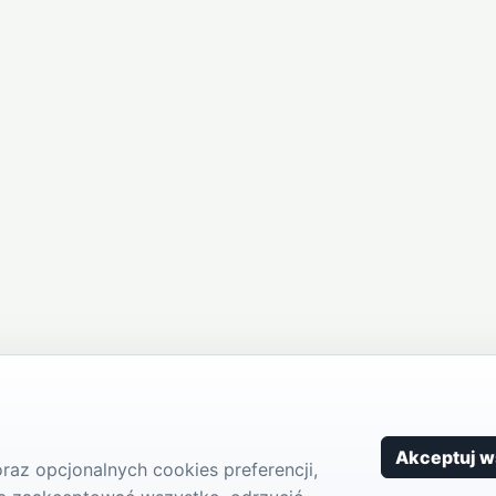
Akceptuj w
az opcjonalnych cookies preferencji,