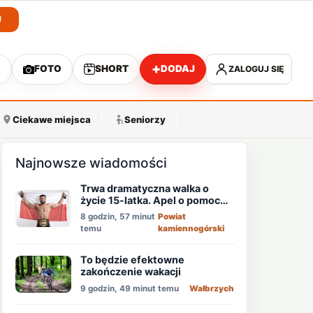
J
+
O
FOTO
SHORT
DODAJ
ZALOGUJ SIĘ
A
Ciekawe miejsca
Seniorzy
Najnowsze wiadomości
Trwa dramatyczna walka o
życie 15-latka. Apel o pomoc
mistrza MMA - Memeda
8 godzin, 57 minut
Powiat
Khalidova
temu
kamiennogórski
To będzie efektowne
zakończenie wakacji
9 godzin, 49 minut temu
Wałbrzych