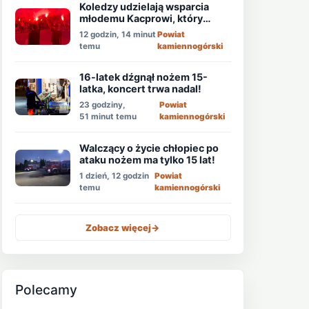
Koledzy udzielają wsparcia
młodemu Kacprowi, który
walczy o życie po ataku
12 godzin, 14 minut
Powiat
nożownika!
temu
kamiennogórski
16-latek dźgnął nożem 15-
latka, koncert trwa nadal!
23 godziny,
Powiat
51 minut temu
kamiennogórski
Walczący o życie chłopiec po
ataku nożem ma tylko 15 lat!
1 dzień, 12 godzin
Powiat
temu
kamiennogórski
Zobacz więcej
->
Polecamy