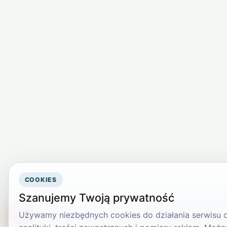
COOKIES
Szanujemy Twoją prywatność
Używamy niezbędnych cookies do działania serwisu or
TikTokowa Jelonka