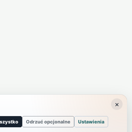
×
szystko
Odrzuć opcjonalne
Ustawienia