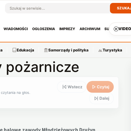
SZUKA
Szukaj w serwisie
VIDE
WIADOMOŚCI
OGŁOSZENIA
IMPREZY
ARCHIWUM
SUBSKRYPCJ
ra
Edukacja
Samorządy i polityka
Turystyka
 pożarnicze
Wstecz
Czytaj
 czytania na głos.
Dalej
się halowe zawody Młodzieżowych Drużyn