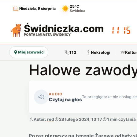
25°C
Niedziela, 9 sierpnia
Świdnica
Świdniczka
.com
11:15
PORTAL MIASTA ŚWIDNICY
112
Nekrologi
Kultu
Miejscowości
Halowe zawody
AUDIO
Ta przeglądarka nie obsługuje
Czytaj na głos
Autor:
red
28 lutego 2024, 13:17
1 min czytania
Po raz pierwszy na terenie Żarowa odbyły 