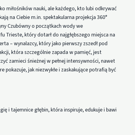
lko miłośników nauki, ale każdego, kto lubi odkrywać
ją na Ciebie m.in. spektakularna projekcja 360°
yny Czubówny o początkach wody we
u Trieste, który dotarł do najgłębszego miejsca na
erta – wynalazcy, który jako pierwszy zszedł pod
rakcji, która szczególnie zapada w pamięć, jest
zyć zamieci śnieżnej w pełnej intensywności, nawet
re pokazuje, jak niezwykłe i zaskakujące potrafią być
ię i tajemnice głębin, która inspiruje, edukuje i bawi