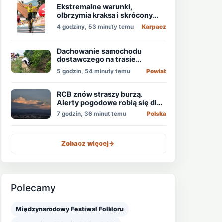
Ekstremalne warunki,
olbrzymia kraksa i skrócony
etap, który padł łupem
4 godziny, 53 minuty temu
Karpacz
Holendra!
Dachowanie samochodu
dostawczego na trasie
Świdnica - Wrocław
5 godzin, 54 minuty temu
Powiat
RCB znów straszy burzą.
Alerty pogodowe robią się dla
niektórych nudne
7 godzin, 36 minut temu
Polska
Zobacz więcej
->
Polecamy
Międzynarodowy Festiwal Folkloru