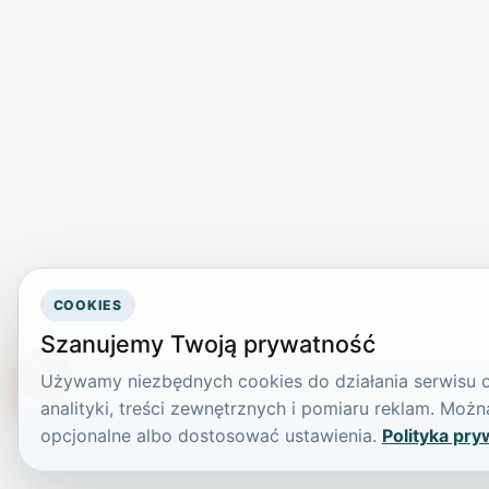
COOKIES
Szanujemy Twoją prywatność
Używamy niezbędnych cookies do działania serwisu or
TikTokowa Jelonka
analityki, treści zewnętrznych i pomiaru reklam. Mo
opcjonalne albo dostosować ustawienia.
Polityka pry