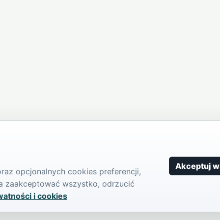
Akceptuj w
az opcjonalnych cookies preferencji,
żna zaakceptować wszystko, odrzucić
watności i cookies