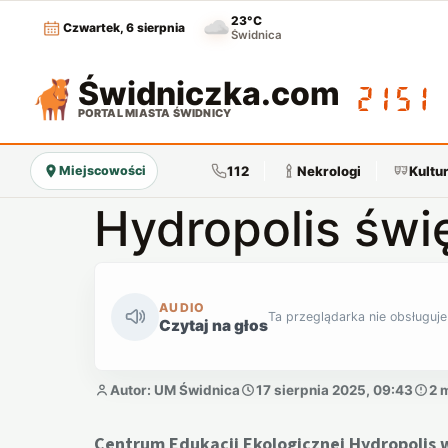
23°C
Czwartek, 6 sierpnia
Świdnica
Świdniczka
.com
21:51
PORTAL MIASTA ŚWIDNICY
112
Nekrologi
Kultu
Miejscowości
Hydropolis świ
AUDIO
Ta przeglądarka nie obsługuje
Czytaj na głos
Autor: UM Świdnica
17 sierpnia 2025, 09:43
2 
Centrum Edukacji Ekologicznej Hydropolis