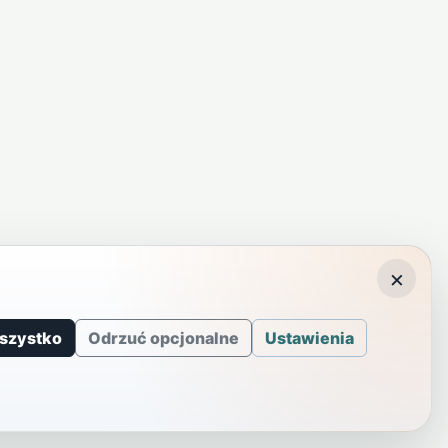
×
szystko
Odrzuć opcjonalne
Ustawienia