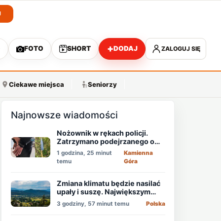
J
+
O
FOTO
SHORT
DODAJ
ZALOGUJ SIĘ
A
Ciekawe miejsca
Seniorzy
Najnowsze wiadomości
Nożownik w rękach policji.
Zatrzymano podejrzanego o
usiłowanie zabójstwa!
1 godzina, 25 minut
Kamienna
temu
Góra
Zmiana klimatu będzie nasilać
upały i suszę. Największym
zagrożeniem jest niedobór
3 godziny, 57 minut temu
Polska
wody