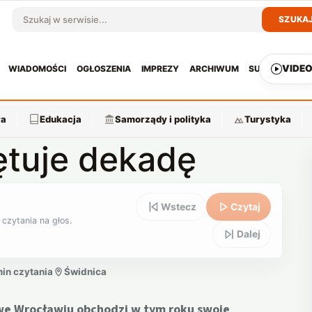
SZUKA
Szukaj w serwisie
VIDE
WIADOMOŚCI
OGŁOSZENIA
IMPREZY
ARCHIWUM
SUBSKRYPCJ
ra
Edukacja
Samorządy i polityka
Turystyka
ętuje dekadę
Wstecz
Czytaj
 czytania na głos.
Dalej
min czytania
Świdnica
 we Wrocławiu obchodzi w tym roku swoje