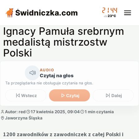
21:44
Świdniczka
.com
23°C
Ignacy Pamuła srebrnym
medalistą mistrzostw
Polski
AUDIO
Czytaj na głos
Ta przeglądarka nie obsługuje czytania na głos.
Wstecz
Czytaj
Dalej
Autor: red
17 kwietnia 2025, 09:04
1 min czytania
Jaworzyna Śląska
1200 zawodników z zawodniczek z całej Polski i