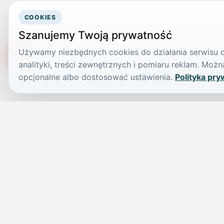
COOKIES
Szanujemy Twoją prywatność
Używamy niezbędnych cookies do działania serwisu or
TikTokowa Jelonka
analityki, treści zewnętrznych i pomiaru reklam. Mo
opcjonalne albo dostosować ustawienia.
Polityka pry
JELENIA GÓRA I OKOLICE