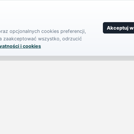
Akceptuj w
az opcjonalnych cookies preferencji,
żna zaakceptować wszystko, odrzucić
watności i cookies
SERWIS
PUBLIKU
iParts.pl
Ogłoszeni