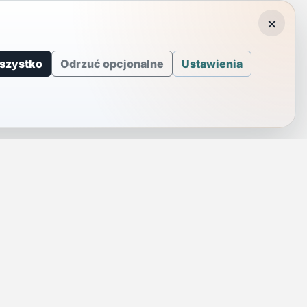
×
szystko
Odrzuć opcjonalne
Ustawienia
J
INFORMACJE
a
Telefony alarmowe