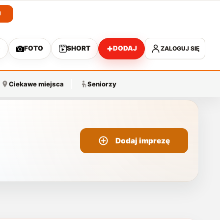
J
+
O
FOTO
SHORT
DODAJ
ZALOGUJ SIĘ
A
Ciekawe miejsca
Seniorzy
Dodaj imprezę