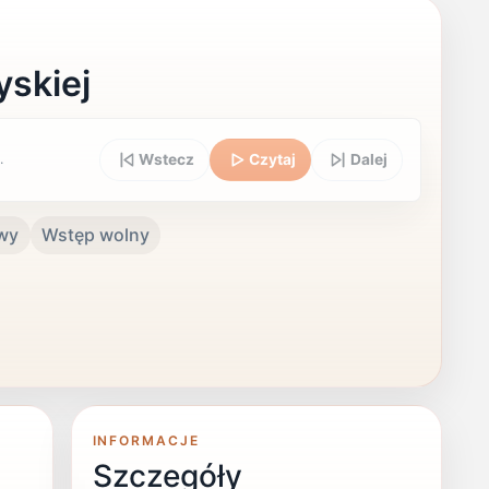
yskiej
.
Wstecz
Czytaj
Dalej
owy
Wstęp wolny
INFORMACJE
Szczegóły