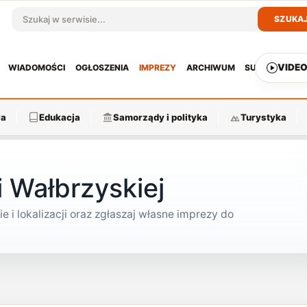
SZUKA
Szukaj w serwisie
VIDE
WIADOMOŚCI
OGŁOSZENIA
IMPREZY
ARCHIWUM
SUBSKRYPCJ
ra
Edukacja
Samorządy i polityka
Turystyka
 Wałbrzyskiej
e i lokalizacji oraz zgłaszaj własne imprezy do