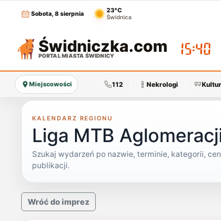
23°C
Sobota, 8 sierpnia
Świdnica
Świdniczka
.com
15:40
PORTAL MIASTA ŚWIDNICY
112
Nekrologi
Kultu
Miejscowości
KALENDARZ REGIONU
Liga MTB Aglomeracji
Szukaj wydarzeń po nazwie, terminie, kategorii, ceni
publikacji.
Wróć do imprez