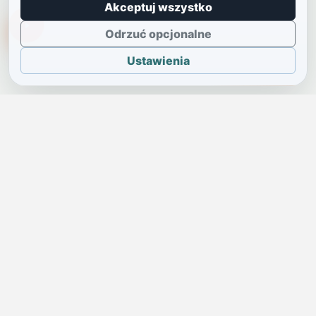
Akceptuj wszystko
TikTokowa Jelonka
Odrzuć opcjonalne
Ustawienia
JELENIA GÓRA I OKOLICE
Świdniczka
Lokalne wiadomości, ogłoszenia i codzienne sprawy regionu
w jednym, przejrzystym serwisie.
SKONTAKTUJ SIĘ Z NAMI
Redakcja i ogłoszenia
→
ogloszenia@swidniczka.com