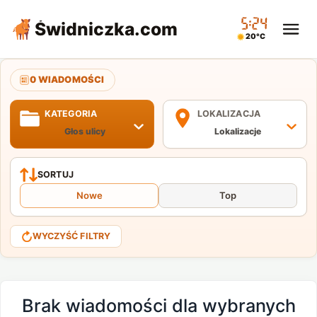
05:24
Świdniczka
.com
20°C
0 WIADOMOŚCI
KATEGORIA
LOKALIZACJA
Głos ulicy
Lokalizacje
SORTUJ
Nowe
Top
WYCZYŚĆ FILTRY
Brak wiadomości dla wybranych