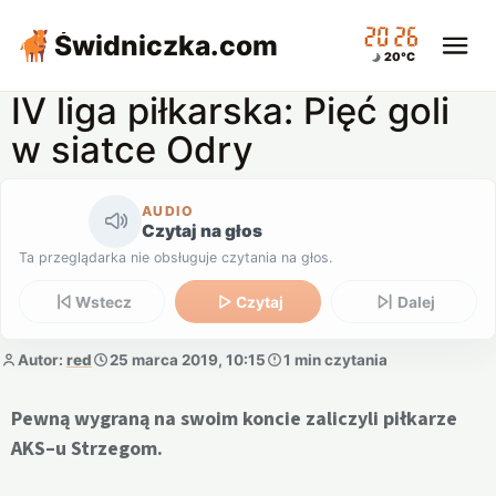
20:26
Świdniczka
.com
20°C
IV liga piłkarska: Pięć goli
w siatce Odry
AUDIO
Czytaj na głos
Ta przeglądarka nie obsługuje czytania na głos.
Wstecz
Czytaj
Dalej
Autor:
red
25 marca 2019, 10:15
1 min czytania
Pewną wygraną na swoim koncie zaliczyli piłkarze
AKS–u Strzegom.