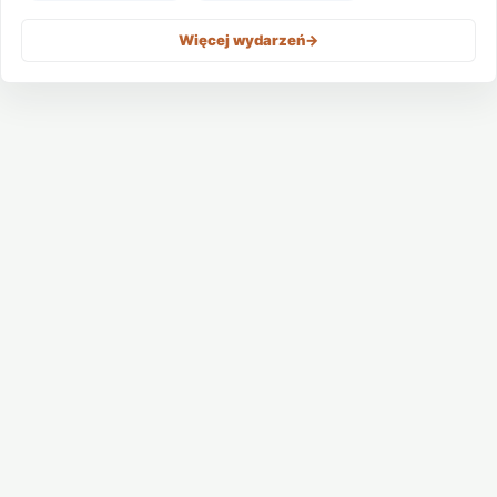
Więcej wydarzeń
->