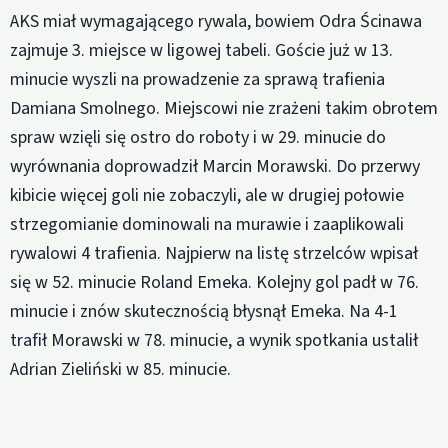
AKS miał wymagającego rywala, bowiem Odra Ścinawa
zajmuje 3. miejsce w ligowej tabeli. Goście już w 13.
minucie wyszli na prowadzenie za sprawą trafienia
Damiana Smolnego. Miejscowi nie zrażeni takim obrotem
spraw wzięli się ostro do roboty i w 29. minucie do
wyrównania doprowadził Marcin Morawski. Do przerwy
kibicie więcej goli nie zobaczyli, ale w drugiej połowie
strzegomianie dominowali na murawie i zaaplikowali
rywalowi 4 trafienia. Najpierw na listę strzelców wpisał
się w 52. minucie Roland Emeka. Kolejny gol padł w 76.
minucie i znów skutecznością błysnął Emeka. Na 4-1
trafił Morawski w 78. minucie, a wynik spotkania ustalił
Adrian Zieliński w 85. minucie.