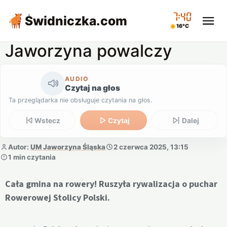
07:40
Świdniczka
.com
16°C
Jaworzyna powalczy
AUDIO
Czytaj na głos
Ta przeglądarka nie obsługuje czytania na głos.
Wstecz
Czytaj
Dalej
Autor:
UM Jaworzyna Śląska
2 czerwca 2025, 13:15
1 min czytania
Cała gmina na rowery! Ruszyła rywalizacja o puchar
Rowerowej Stolicy Polski.