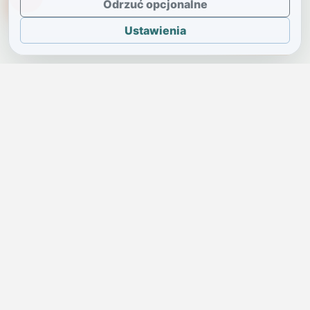
TikTokowa Jelonka
Odrzuć opcjonalne
Ustawienia
JELENIA GÓRA I OKOLICE
Świdniczka
Lokalne wiadomości, ogłoszenia i codzienne sprawy regionu
w jednym, przejrzystym serwisie.
SKONTAKTUJ SIĘ Z NAMI
Redakcja i ogłoszenia
→
ogloszenia@swidniczka.com