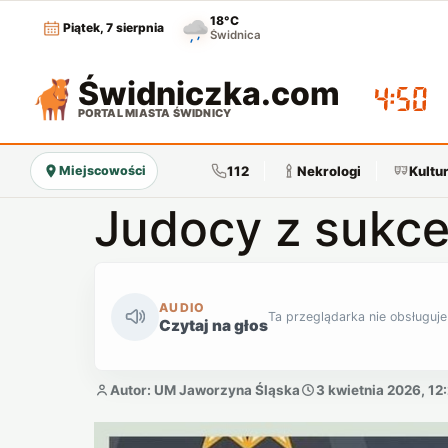
18°C
Piątek, 7 sierpnia
Świdnica
Świdniczka
.com
04:50
PORTAL MIASTA ŚWIDNICY
112
Nekrologi
Kultu
Miejscowości
Judocy z sukc
AUDIO
Ta przeglądarka nie obsługuje
Czytaj na głos
Autor: UM Jaworzyna Śląska
3 kwietnia 2026, 12