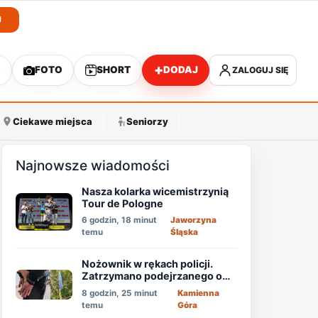
J
+
O
FOTO
SHORT
DODAJ
ZALOGUJ SIĘ
A
Ciekawe miejsca
Seniorzy
Najnowsze wiadomości
Nasza kolarka wicemistrzynią
Tour de Pologne
6 godzin, 18 minut
Jaworzyna
temu
Śląska
Nożownik w rękach policji.
Zatrzymano podejrzanego o
usiłowanie zabójstwa!
8 godzin, 25 minut
Kamienna
temu
Góra