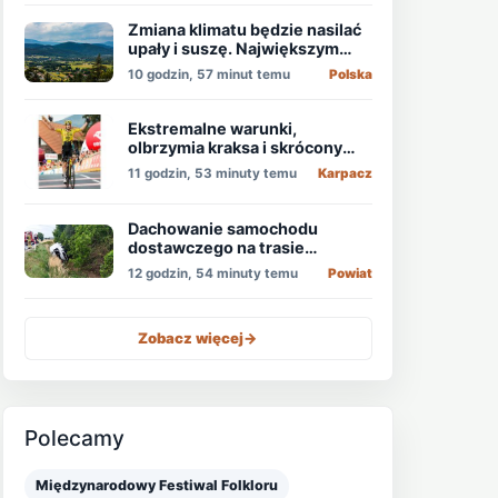
Zmiana klimatu będzie nasilać
upały i suszę. Największym
zagrożeniem jest niedobór
10 godzin, 57 minut temu
Polska
wody
Ekstremalne warunki,
olbrzymia kraksa i skrócony
etap, który padł łupem
11 godzin, 53 minuty temu
Karpacz
Holendra!
Dachowanie samochodu
dostawczego na trasie
Świdnica - Wrocław
12 godzin, 54 minuty temu
Powiat
Zobacz więcej
->
Polecamy
Międzynarodowy Festiwal Folkloru