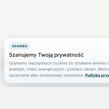
COOKIES
Szanujemy Twoją prywatność
Używamy niezbędnych cookies do działania serwisu or
TikTokowa Jelonka
analityki, treści zewnętrznych i pomiaru reklam. Mo
opcjonalne albo dostosować ustawienia.
Polityka pry