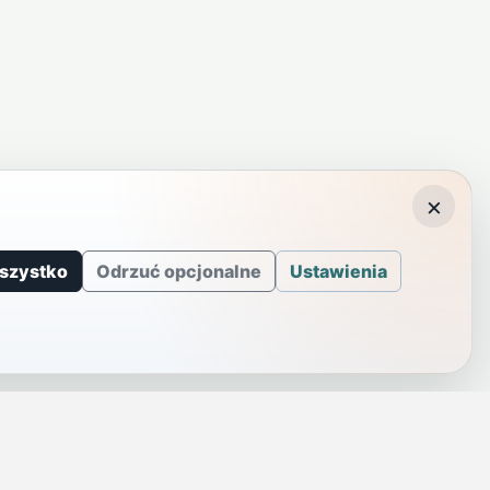
×
szystko
Odrzuć opcjonalne
Ustawienia