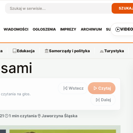
SZUKA
Szukaj w serwisie
VIDE
WIADOMOŚCI
OGŁOSZENIA
IMPREZY
ARCHIWUM
SUBSKRYPCJ
ra
Edukacja
Samorządy i polityka
Turystyka
esami
Wstecz
Czytaj
 czytania na głos.
Dalej
:21
1 min czytania
Jaworzyna Śląska