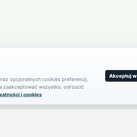
Akceptuj w
az opcjonalnych cookies preferencji,
żna zaakceptować wszystko, odrzucić
watności i cookies