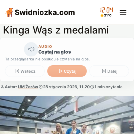
12:04
Świdniczka
.com
21°C
Kinga Wąs z medalami
AUDIO
Czytaj na głos
Ta przeglądarka nie obsługuje czytania na głos.
Wstecz
Czytaj
Dalej
Autor:
UM Żarów
28 stycznia 2026, 11:20
1 min czytania