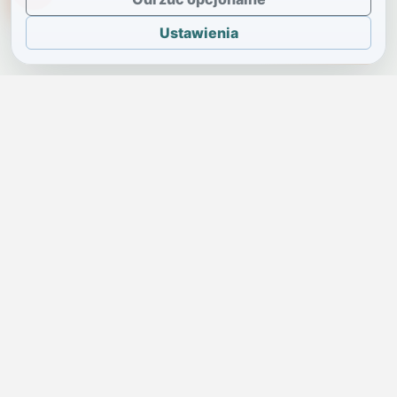
Ustawienia
JELENIA GÓRA I OKOLICE
Świdniczka
Lokalne wiadomości, ogłoszenia i codzienne sprawy regionu
w jednym, przejrzystym serwisie.
SKONTAKTUJ SIĘ Z NAMI
Redakcja i ogłoszenia
→
ogloszenia@swidniczka.com