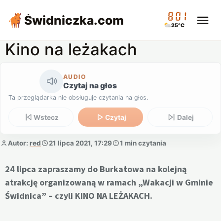
08:01
Świdniczka
.com
25°C
Kino na leżakach
AUDIO
Czytaj na głos
Ta przeglądarka nie obsługuje czytania na głos.
Wstecz
Czytaj
Dalej
Autor:
red
21 lipca 2021, 17:29
1 min czytania
24 lipca zapraszamy do Burkatowa na kolejną
atrakcję organizowaną w ramach „Wakacji w Gminie
Świdnica” – czyli KINO NA LEŻAKACH.