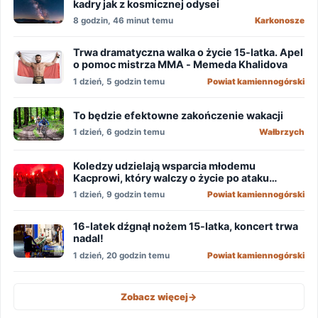
kadry jak z kosmicznej odysei
8 godzin, 46 minut temu
Karkonosze
Trwa dramatyczna walka o życie 15-latka. Apel
o pomoc mistrza MMA - Memeda Khalidova
1 dzień, 5 godzin temu
Powiat kamiennogórski
To będzie efektowne zakończenie wakacji
1 dzień, 6 godzin temu
Wałbrzych
Koledzy udzielają wsparcia młodemu
Kacprowi, który walczy o życie po ataku
nożownika!
1 dzień, 9 godzin temu
Powiat kamiennogórski
16-latek dźgnął nożem 15-latka, koncert trwa
nadal!
1 dzień, 20 godzin temu
Powiat kamiennogórski
Zobacz więcej
->