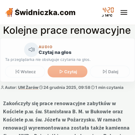
04:20
Świdniczka
.com
14°C
Kolejne prace renowacyjne
AUDIO
Czytaj na głos
Ta przeglądarka nie obsługuje czytania na głos.
Wstecz
Czytaj
Dalej
Autor:
UM Żarów
24 grudnia 2025, 09:58
1 min czytania
Zakończyły się prace renowacyjne zabytków w
Kościele p.w. św. Stanisława B. M. w Bukowie oraz
Kościele p.w. św. Józefa w Pożarzysku. W ramach
renowacji wyremontowana została także kamienna