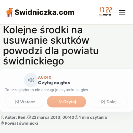
17:22
Świdniczka
.com
25°C
Kolejne środki na
usuwanie skutków
powodzi dla powiatu
świdnickiego
AUDIO
Czytaj na głos
Ta przeglądarka nie obsługuje czytania na głos.
Wstecz
Czytaj
Dalej
Autor:
Red.
22 marca 2013, 00:40
1 min czytania
Powiat świdnicki