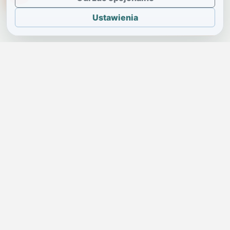
Ustawienia
JELENIA GÓRA I OKOLICE
Świdniczka
Lokalne wiadomości, ogłoszenia i codzienne sprawy regionu
w jednym, przejrzystym serwisie.
SKONTAKTUJ SIĘ Z NAMI
Redakcja i ogłoszenia
→
ogloszenia@swidniczka.com