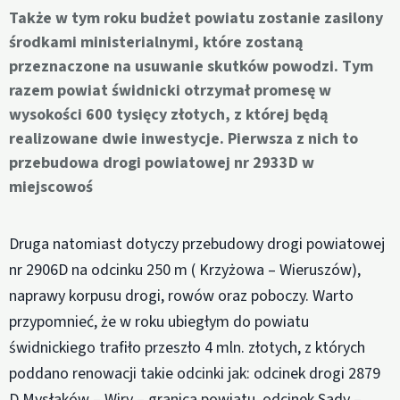
Także w tym roku budżet powiatu zostanie zasilony
środkami ministerialnymi, które zostaną
przeznaczone na usuwanie skutków powodzi. Tym
razem powiat świdnicki otrzymał promesę w
wysokości 600 tysięcy złotych, z której będą
realizowane dwie inwestycje. Pierwsza z nich to
przebudowa drogi powiatowej nr 2933D w
miejscowoś
Druga natomiast dotyczy przebudowy drogi powiatowej
nr 2906D na odcinku 250 m ( Krzyżowa – Wieruszów),
naprawy korpusu drogi, rowów oraz poboczy. Warto
przypomnieć, że w roku ubiegłym do powiatu
świdnickiego trafiło przeszło 4 mln. złotych, z których
poddano renowacji takie odcinki jak: odcinek drogi 2879
D Mysłaków – Wiry – granica powiatu, odcinek Sady –