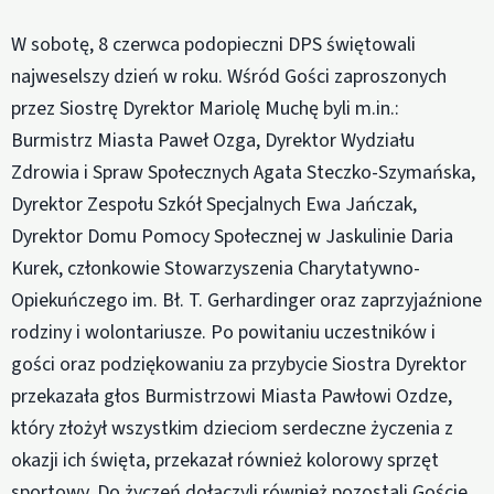
W sobotę, 8 czerwca podopieczni DPS świętowali
najweselszy dzień w roku. Wśród Gości zaproszonych
przez Siostrę Dyrektor Mariolę Muchę byli m.in.:
Burmistrz Miasta Paweł Ozga, Dyrektor Wydziału
Zdrowia i Spraw Społecznych Agata Steczko-Szymańska,
Dyrektor Zespołu Szkół Specjalnych Ewa Jańczak,
Dyrektor Domu Pomocy Społecznej w Jaskulinie Daria
Kurek, członkowie Stowarzyszenia Charytatywno-
Opiekuńczego im. Bł. T. Gerhardinger oraz zaprzyjaźnione
rodziny i wolontariusze. Po powitaniu uczestników i
gości oraz podziękowaniu za przybycie Siostra Dyrektor
przekazała głos Burmistrzowi Miasta Pawłowi Ozdze,
który złożył wszystkim dzieciom serdeczne życzenia z
okazji ich święta, przekazał również kolorowy sprzęt
sportowy. Do życzeń dołączyli również pozostali Goście.