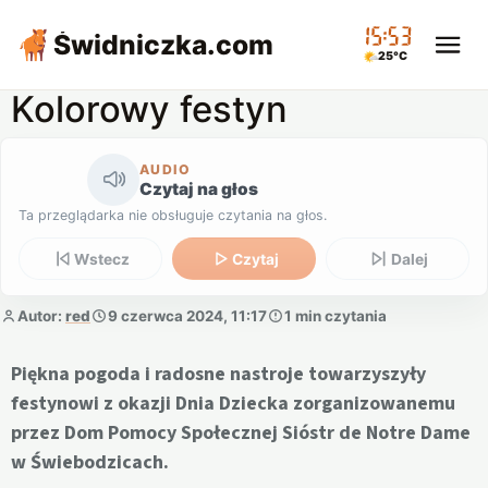
15:53
Świdniczka
.com
25°C
Kolorowy festyn
AUDIO
Czytaj na głos
Ta przeglądarka nie obsługuje czytania na głos.
Wstecz
Czytaj
Dalej
Autor:
red
9 czerwca 2024, 11:17
1 min czytania
Piękna pogoda i radosne nastroje towarzyszyły
festynowi z okazji Dnia Dziecka zorganizowanemu
przez Dom Pomocy Społecznej Sióstr de Notre Dame
w Świebodzicach.