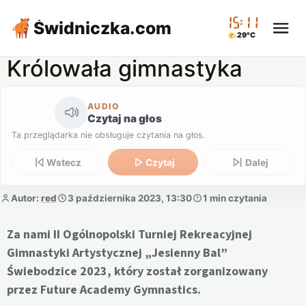
15:11
Świdniczka
.com
29°C
Królowała gimnastyka
AUDIO
Czytaj na głos
Ta przeglądarka nie obsługuje czytania na głos.
Wstecz
Czytaj
Dalej
Autor:
red
3 października 2023, 13:30
1 min czytania
Za nami II Ogólnopolski Turniej Rekreacyjnej
Gimnastyki Artystycznej „Jesienny Bal”
Świebodzice 2023, który został zorganizowany
przez Future Academy Gymnastics.