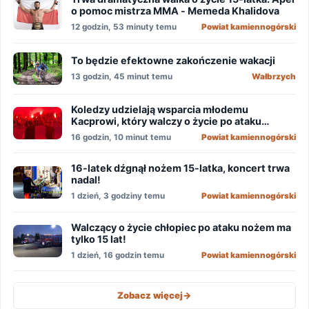
o pomoc mistrza MMA - Memeda Khalidova
12 godzin, 53 minuty temu
Powiat kamiennogórski
To będzie efektowne zakończenie wakacji
13 godzin, 45 minut temu
Wałbrzych
Koledzy udzielają wsparcia młodemu
Kacprowi, który walczy o życie po ataku
nożownika!
16 godzin, 10 minut temu
Powiat kamiennogórski
16-latek dźgnął nożem 15-latka, koncert trwa
nadal!
1 dzień, 3 godziny temu
Powiat kamiennogórski
Walczący o życie chłopiec po ataku nożem ma
tylko 15 lat!
1 dzień, 16 godzin temu
Powiat kamiennogórski
Zobacz więcej
->