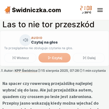
21:08
Świdniczka
.com
20°C
Las to nie tor przeszkód
AUDIO
Czytaj na głos
Ta przeglądarka nie obsługuje czytania na głos.
Wstecz
Czytaj
Dalej
Autor:
KPP Świdnica
15 sierpnia 2025, 07:26
1 min czytania
Na spacer czy rowerową przejażdżkę najlepiej
wybrać się do lasu. Ale już przejażdżka autem,
quadem czy crossem po lesie jest zabroniona.
Przepisy jasno wskazują kiedy można wjechać do