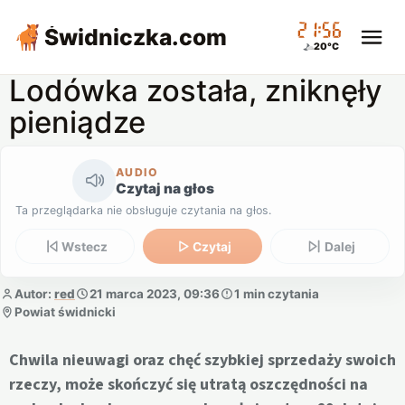
21:56
Świdniczka
.com
20°C
Lodówka została, zniknęły
pieniądze
AUDIO
Czytaj na głos
Ta przeglądarka nie obsługuje czytania na głos.
Wstecz
Czytaj
Dalej
Autor:
red
21 marca 2023, 09:36
1 min czytania
Powiat świdnicki
Chwila nieuwagi oraz chęć szybkiej sprzedaży swoich
rzeczy, może skończyć się utratą oszczędności na