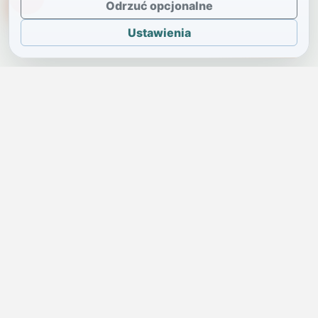
TikTokowa Jelonka
Odrzuć opcjonalne
Ustawienia
JELENIA GÓRA I OKOLICE
Świdniczka
Lokalne wiadomości, ogłoszenia i codzienne sprawy regionu
w jednym, przejrzystym serwisie.
SKONTAKTUJ SIĘ Z NAMI
Redakcja i ogłoszenia
→
ogloszenia@swidniczka.com