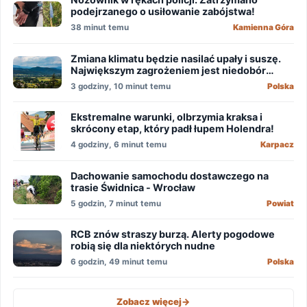
podejrzanego o usiłowanie zabójstwa!
38 minut temu
Kamienna Góra
Zmiana klimatu będzie nasilać upały i suszę.
Największym zagrożeniem jest niedobór
wody
3 godziny, 10 minut temu
Polska
Ekstremalne warunki, olbrzymia kraksa i
skrócony etap, który padł łupem Holendra!
4 godziny, 6 minut temu
Karpacz
Dachowanie samochodu dostawczego na
trasie Świdnica - Wrocław
5 godzin, 7 minut temu
Powiat
RCB znów straszy burzą. Alerty pogodowe
robią się dla niektórych nudne
6 godzin, 49 minut temu
Polska
Zobacz więcej
->