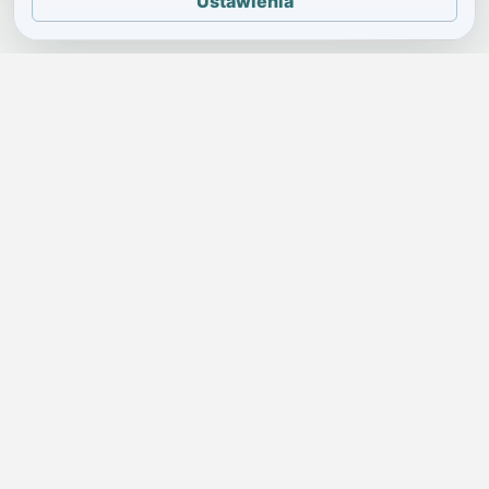
Ustawienia
JELENIA GÓRA I OKOLICE
Świdniczka
Lokalne wiadomości, ogłoszenia i codzienne sprawy regionu
w jednym, przejrzystym serwisie.
SKONTAKTUJ SIĘ Z NAMI
Redakcja i ogłoszenia
→
ogloszenia@swidniczka.com
Pomoc techniczna
→
zgloszenia@swidniczka.com