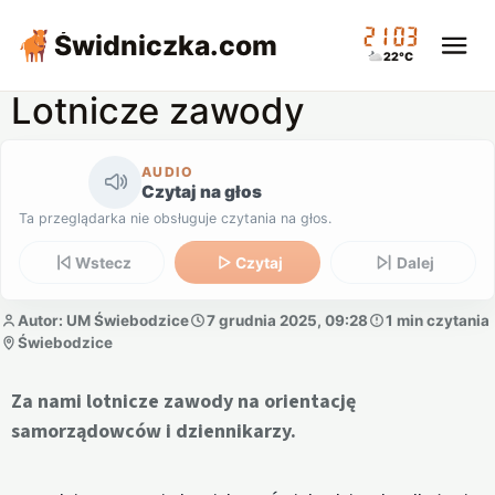
21:03
Świdniczka
.com
22°C
Lotnicze zawody
AUDIO
Czytaj na głos
Ta przeglądarka nie obsługuje czytania na głos.
Wstecz
Czytaj
Dalej
Autor: UM Świebodzice
7 grudnia 2025, 09:28
1 min czytania
Świebodzice
Za nami lotnicze zawody na orientację
samorządowców i dziennikarzy.