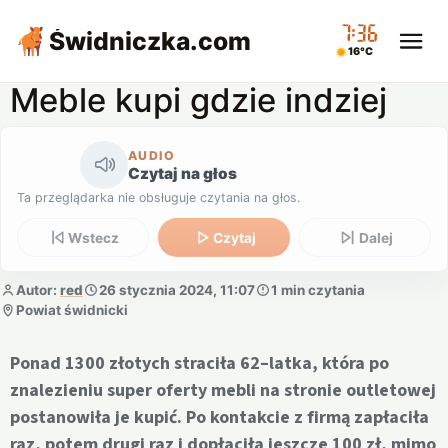
07:36
Świdniczka
.com
16°C
Meble kupi gdzie indziej
AUDIO
Czytaj na głos
Ta przeglądarka nie obsługuje czytania na głos.
Wstecz
Czytaj
Dalej
Autor:
red
26 stycznia 2024, 11:07
1 min czytania
Powiat świdnicki
Ponad 1300 złotych straciła 62–latka, która po
znalezieniu super oferty mebli na stronie outletowej
postanowiła je kupić. Po kontakcie z firmą zapłaciła
raz, potem drugi raz i dopłaciła jeszcze 100 zł, mimo