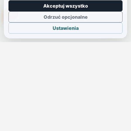
Akceptuj wszystko
TikTokowa Jelonka
Odrzuć opcjonalne
Ustawienia
JELENIA GÓRA I OKOLICE
Świdniczka
Lokalne wiadomości, ogłoszenia i codzienne sprawy regionu
w jednym, przejrzystym serwisie.
SKONTAKTUJ SIĘ Z NAMI
Redakcja i ogłoszenia
→