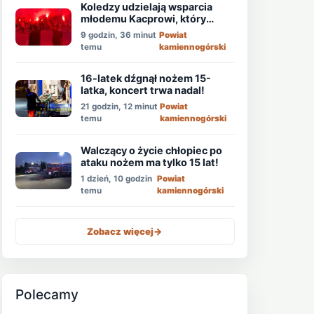
Koledzy udzielają wsparcia
młodemu Kacprowi, który
walczy o życie po ataku
9 godzin, 36 minut
Powiat
nożownika!
temu
kamiennogórski
16-latek dźgnął nożem 15-
latka, koncert trwa nadal!
21 godzin, 12 minut
Powiat
temu
kamiennogórski
Walczący o życie chłopiec po
ataku nożem ma tylko 15 lat!
1 dzień, 10 godzin
Powiat
temu
kamiennogórski
Zobacz więcej
->
Polecamy