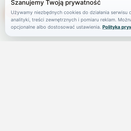
Szanujemy Twoją prywatność
Używamy niezbędnych cookies do działania serwisu or
TikTokowa Jelonka
analityki, treści zewnętrznych i pomiaru reklam. Mo
opcjonalne albo dostosować ustawienia.
Polityka pry
JELENIA GÓRA I OKOLICE
Świdniczka
Lokalne wiadomości, ogłoszenia i codzienne sprawy regionu w 
przejrzystym serwisie.