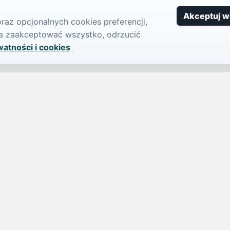
Akceptuj w
az opcjonalnych cookies preferencji,
żna zaakceptować wszystko, odrzucić
watności i cookies
SERWIS
PUBLIKU
iParts.pl
Ogłoszeni
Wiadomości
Dodaj ogło
jednym,
Sondy
Imprezy