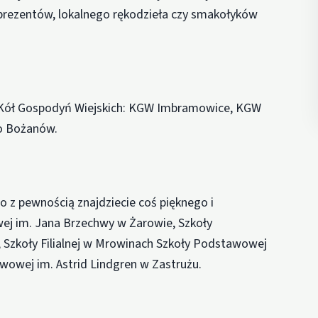
 prezentów, lokalnego rękodzieła czy smakołyków
a Kół Gospodyń Wiejskich: KGW Imbramowice, KGW
o Bożanów.
to z pewnością znajdziecie coś pięknego i
ej im. Jana Brzechwy w Żarowie, Szkoły
zkoły Filialnej w Mrowinach Szkoły Podstawowej
wowej im. Astrid Lindgren w Zastrużu.