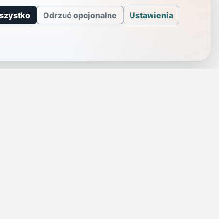
szystko
Odrzuć opcjonalne
Ustawienia
J
INFORMACJE
a
Telefony alarmowe
szenie
Regulamin
Prywatność i cookies