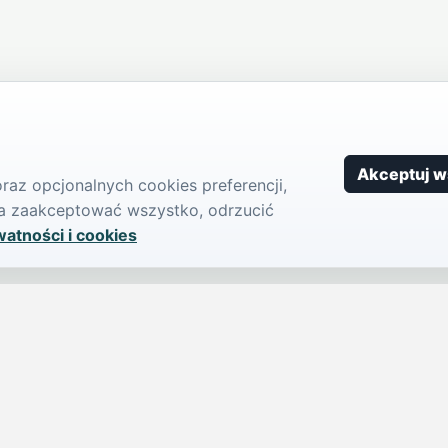
Akceptuj w
az opcjonalnych cookies preferencji,
żna zaakceptować wszystko, odrzucić
watności i cookies