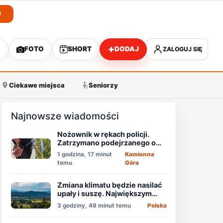
J
+
O
FOTO
SHORT
DODAJ
ZALOGUJ SIĘ
A
Ciekawe miejsca
Seniorzy
Najnowsze wiadomości
Nożownik w rękach policji.
Zatrzymano podejrzanego o
usiłowanie zabójstwa!
1 godzina, 17 minut
Kamienna
temu
Góra
Zmiana klimatu będzie nasilać
upały i suszę. Największym
zagrożeniem jest niedobór
3 godziny, 49 minut temu
Polska
wody