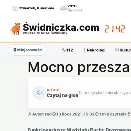
23°C
Czwartek, 6 sierpnia
Świdnica
Świdniczka
.com
21:42
PORTAL MIASTA ŚWIDNICY
112
Nekrologi
Kultu
Miejscowości
Mocno przesza
AUDIO
Ta przeglądarka nie obsługuje
Czytaj na głos
Autor: red
13 lipca 2021, 15:02
1 min czytania
Funkcjonariusze Wydziału Ruchu Drogowego