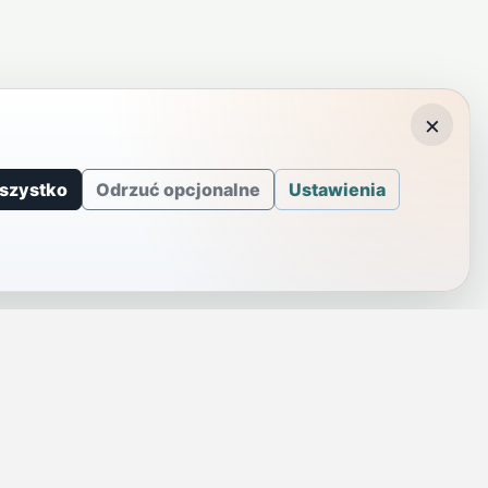
×
szystko
Odrzuć opcjonalne
Ustawienia