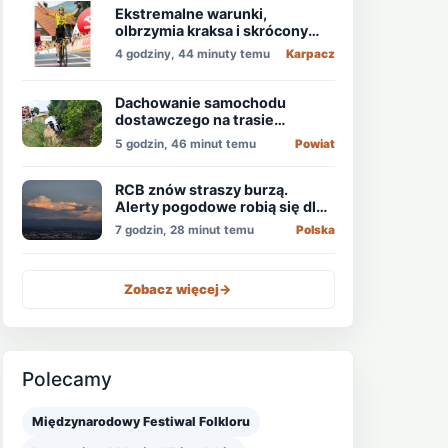
Ekstremalne warunki,
olbrzymia kraksa i skrócony
etap, który padł łupem
4 godziny, 44 minuty temu
Karpacz
Holendra!
Dachowanie samochodu
dostawczego na trasie
Świdnica - Wrocław
5 godzin, 46 minut temu
Powiat
RCB znów straszy burzą.
Alerty pogodowe robią się dla
niektórych nudne
7 godzin, 28 minut temu
Polska
Zobacz więcej
->
Polecamy
Międzynarodowy Festiwal Folkloru