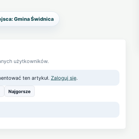
ejsca: Gmina Świdnica
anych użytkowników.
entować ten artykuł.
Zaloguj się
.
e
Najgorsze