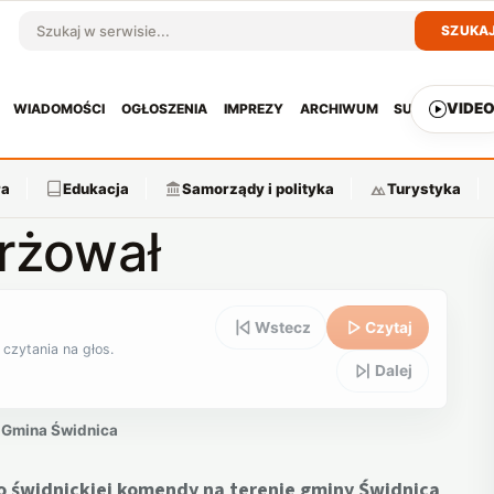
SZUKA
Szukaj w serwisie
VIDE
WIADOMOŚCI
OGŁOSZENIA
IMPREZY
ARCHIWUM
SUBSKRYPCJ
ra
Edukacja
Samorządy i polityka
Turystyka
rżował
Wstecz
Czytaj
 czytania na głos.
Dalej
Gmina Świdnica
 świdnickiej komendy na terenie gminy Świdnica