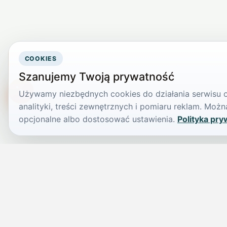
COOKIES
Szanujemy Twoją prywatność
Używamy niezbędnych cookies do działania serwisu or
TikTokowa Jelonka
analityki, treści zewnętrznych i pomiaru reklam. Mo
opcjonalne albo dostosować ustawienia.
Polityka pry