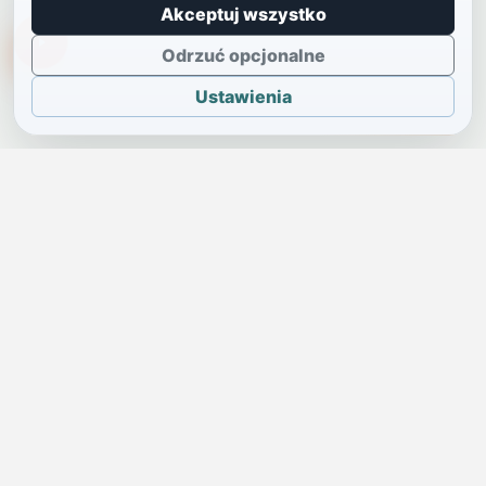
Akceptuj wszystko
TikTokowa Jelonka
Odrzuć opcjonalne
Ustawienia
JELENIA GÓRA I OKOLICE
Świdniczka
Lokalne wiadomości, ogłoszenia i codzienne sprawy regionu
w jednym, przejrzystym serwisie.
SKONTAKTUJ SIĘ Z NAMI
Redakcja i ogłoszenia
→
ogloszenia@swidniczka.com