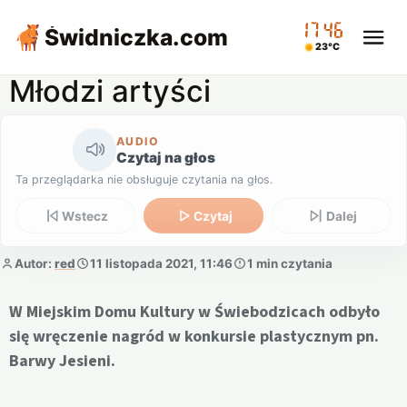
17:46
Świdniczka
.com
23°C
Młodzi artyści
AUDIO
Czytaj na głos
Ta przeglądarka nie obsługuje czytania na głos.
Wstecz
Czytaj
Dalej
Autor:
red
11 listopada 2021, 11:46
1 min czytania
W Miejskim Domu Kultury w Świebodzicach odbyło
się wręczenie nagród w konkursie plastycznym pn.
Barwy Jesieni.