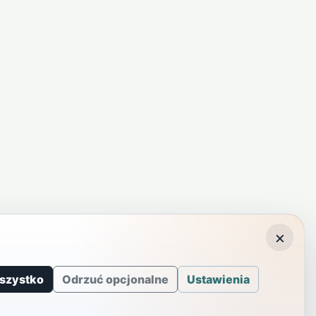
×
szystko
Odrzuć opcjonalne
Ustawienia