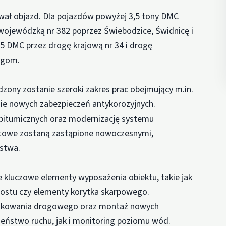
wał objazd. Dla pojazdów powyżej 3,5 tony DMC
 wojewódzką nr 382 poprzez Świebodzice, Świdnicę i
 DMC przez drogę krajową nr 34 i drogę
egom.
ony zostanie szeroki zakres prac obejmujący m.in.
ie nowych zabezpieczeń antykorozyjnych.
 bitumicznych oraz modernizację systemu
stowe zostaną zastąpione nowoczesnymi,
ństwa.
kluczowe elementy wyposażenia obiektu, takie jak
mostu czy elementy korytka skarpowego.
nakowania drogowego oraz montaż nowych
ństwo ruchu, jak i monitoring poziomu wód.