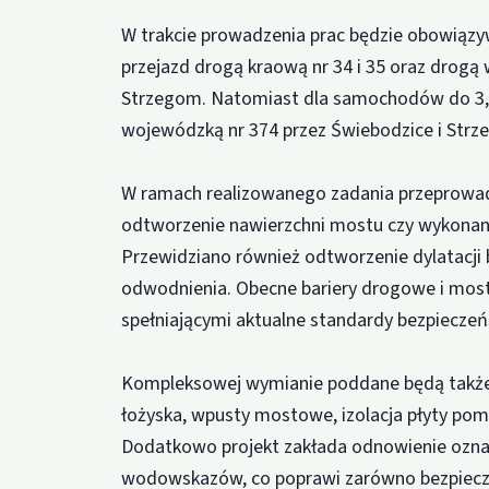
W trakcie prowadzenia prac będzie obowiązy
przejazd drogą kraową nr 34 i 35 oraz drogą
Strzegom. Natomiast dla samochodów do 3,5
wojewódzką nr 374 przez Świebodzice i Strz
W ramach realizowanego zadania przeprowadz
odtworzenie nawierzchni mostu czy wykonan
Przewidziano również odtworzenie dylatacji
odwodnienia. Obecne bariery drogowe i mo
spełniającymi aktualne standardy bezpiecze
Kompleksowej wymianie poddane będą także 
łożyska, wpusty mostowe, izolacja płyty po
Dodatkowo projekt zakłada odnowienie oz
wodowskazów, co poprawi zarówno bezpiecze