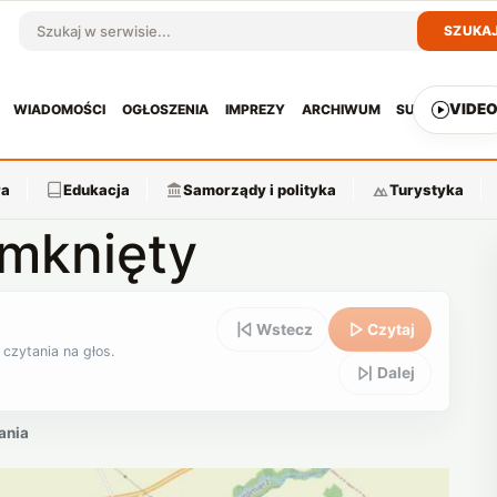
SZUKA
Szukaj w serwisie
VIDE
WIADOMOŚCI
OGŁOSZENIA
IMPREZY
ARCHIWUM
SUBSKRYPCJ
ra
Edukacja
Samorządy i polityka
Turystyka
amknięty
Wstecz
Czytaj
 czytania na głos.
Dalej
ania