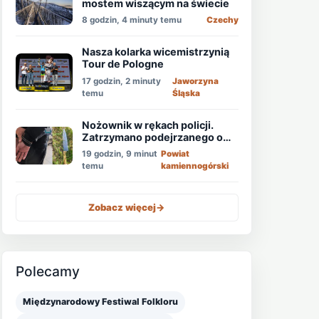
mostem wiszącym na świecie
8 godzin, 4 minuty temu
Czechy
Nasza kolarka wicemistrzynią
Tour de Pologne
17 godzin, 2 minuty
Jaworzyna
temu
Śląska
Nożownik w rękach policji.
Zatrzymano podejrzanego o
usiłowanie zabójstwa!
19 godzin, 9 minut
Powiat
temu
kamiennogórski
Zobacz więcej
->
Polecamy
Międzynarodowy Festiwal Folkloru