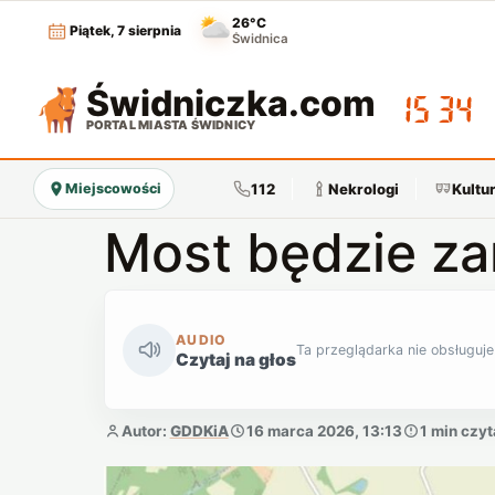
26°C
Piątek, 7 sierpnia
Świdnica
Świdniczka
.com
15:34
PORTAL MIASTA ŚWIDNICY
112
Nekrologi
Kultu
Miejscowości
Most będzie z
AUDIO
Ta przeglądarka nie obsługuje
Czytaj na głos
Autor:
GDDKiA
16 marca 2026, 13:13
1 min czyt