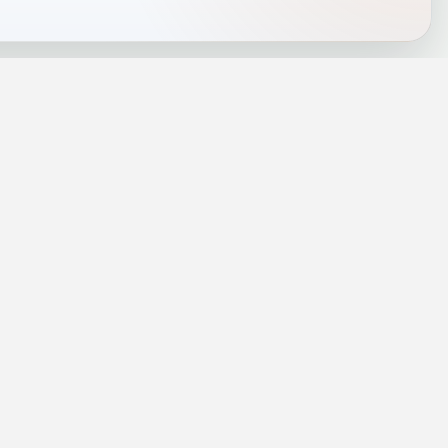
J
INFORMACJE
a
Telefony alarmowe
szenie
Regulamin
Prywatność i cookies
rezę
Zaloguj się
rolog