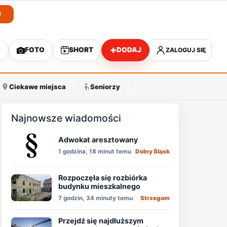
J
+
O
FOTO
SHORT
DODAJ
ZALOGUJ SIĘ
A
Ciekawe miejsca
Seniorzy
Najnowsze wiadomości
Adwokat aresztowany
1 godzina, 18 minut temu
Dolny Śląsk
Rozpoczęła się rozbiórka
budynku mieszkalnego
7 godzin, 34 minuty temu
Strzegom
Przejdź się najdłuższym