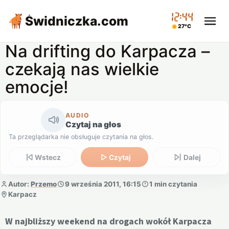
12:44
Świdniczka
.com
27°C
Na drifting do Karpacza –
czekają nas wielkie
emocje!
AUDIO
Czytaj na głos
Ta przeglądarka nie obsługuje czytania na głos.
Wstecz
Czytaj
Dalej
Autor:
Przemo
9 września 2011, 16:15
1 min czytania
Karpacz
W najbliższy weekend na drogach wokół Karpacza