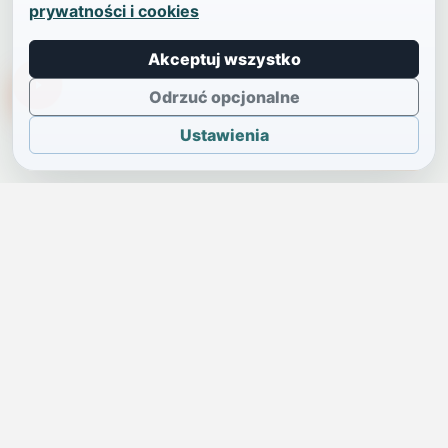
prywatności i cookies
Akceptuj wszystko
TikTokowa Jelonka
Odrzuć opcjonalne
Ustawienia
JELENIA GÓRA I OKOLICE
Świdniczka
Lokalne wiadomości, ogłoszenia i codzienne sprawy regionu
w jednym, przejrzystym serwisie.
SKONTAKTUJ SIĘ Z NAMI