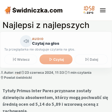
10:58
Świdniczka
.com
23°C
Najlepsi z najlepszych
AUDIO
Czytaj na głos
Ta przeglądarka nie obsługuje czytania na głos.
Wstecz
Czytaj
Dalej
Autor:
red
23 czerwca 2024, 11:33
1 min czytania
Powiat świdnicki
Tytuły Primus Inter Pares przyznane zostały
dziewięciu absolwentom, którzy mogą pochwalić się
średnią ocen od 5,14 do 5,89 i wzorową oceną z
zachowania.