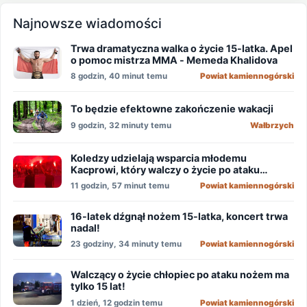
Najnowsze wiadomości
Trwa dramatyczna walka o życie 15-latka. Apel
o pomoc mistrza MMA - Memeda Khalidova
8 godzin, 40 minut temu
Powiat kamiennogórski
To będzie efektowne zakończenie wakacji
9 godzin, 32 minuty temu
Wałbrzych
Koledzy udzielają wsparcia młodemu
Kacprowi, który walczy o życie po ataku
nożownika!
11 godzin, 57 minut temu
Powiat kamiennogórski
16-latek dźgnął nożem 15-latka, koncert trwa
nadal!
23 godziny, 34 minuty temu
Powiat kamiennogórski
Walczący o życie chłopiec po ataku nożem ma
tylko 15 lat!
1 dzień, 12 godzin temu
Powiat kamiennogórski