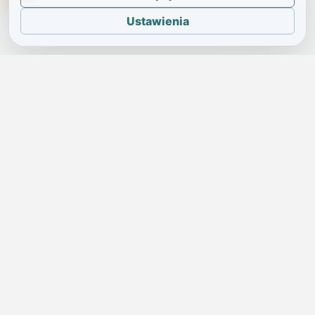
Ustawienia
JELENIA GÓRA I OKOLICE
Świdniczka
Lokalne wiadomości, ogłoszenia i codzienne sprawy regionu
w jednym, przejrzystym serwisie.
SKONTAKTUJ SIĘ Z NAMI
Redakcja i ogłoszenia
→
ogloszenia@swidniczka.com
Pomoc techniczna