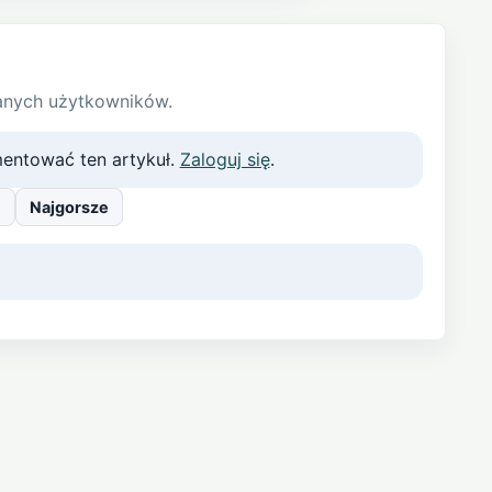
anych użytkowników.
entować ten artykuł.
Zaloguj się
.
e
Najgorsze