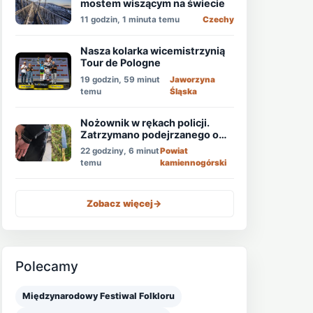
mostem wiszącym na świecie
11 godzin, 1 minuta temu
Czechy
Nasza kolarka wicemistrzynią
Tour de Pologne
19 godzin, 59 minut
Jaworzyna
temu
Śląska
Nożownik w rękach policji.
Zatrzymano podejrzanego o
usiłowanie zabójstwa!
22 godziny, 6 minut
Powiat
temu
kamiennogórski
Zobacz więcej
->
Polecamy
Międzynarodowy Festiwal Folkloru