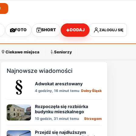
J
+
O
FOTO
SHORT
DODAJ
ZALOGUJ SIĘ
A
Ciekawe miejsca
Seniorzy
Najnowsze wiadomości
Adwokat aresztowany
4 godziny, 16 minut temu
Dolny Śląsk
Rozpoczęła się rozbiórka
budynku mieszkalnego
10 godzin, 31 minut temu
Strzegom
Przejdź się najdłuższym