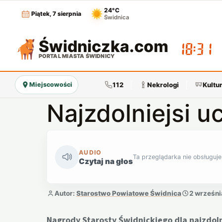
24°C
Piątek, 7 sierpnia
Świdnica
Świdniczka
.com
18:31
PORTAL MIASTA ŚWIDNICY
112
Nekrologi
Kultu
Miejscowości
Najzdolniejsi u
AUDIO
Ta przeglądarka nie obsługuje
Czytaj na głos
Autor:
Starostwo Powiatowe Świdnica
2 wrześni
Nagrody Starosty Świdnickiego dla najzdol