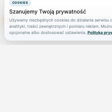
COOKIES
Szanujemy Twoją prywatność
Używamy niezbędnych cookies do działania serwisu or
TikTokowa Jelonka
analityki, treści zewnętrznych i pomiaru reklam. Mo
opcjonalne albo dostosować ustawienia.
Polityka pry
JELENIA GÓRA I OKOLICE
Świdniczka