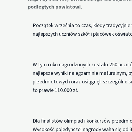
podległych powiatowi.
Początek września to czas, kiedy tradycyjni
najlepszych uczniów szkół i placówek oświa
W tym roku nagrodzonych zostało 250 ucznió
najlepsze wyniki na egzaminie maturalnym, by
przedmiotowych oraz osiągnęli szczególne 
to prawie 110.000 zł.
Dla finalistów olimpiad i konkursów przedmi
Wysokość pojedynczej nagrody waha się od 3