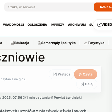
SZUKA
Szukaj w serwisie
VIDE
WIADOMOŚCI
OGŁOSZENIA
IMPREZY
ARCHIWUM
SUBSKRYPCJ
ra
Edukacja
Samorządy i polityka
Turystyka
czniowie
Wstecz
Czytaj
 czytania na głos.
Dalej
a 2025, 07:56
1 min czytania
Powiat świdnicki
niejszych uczniów z placówek oświatowych