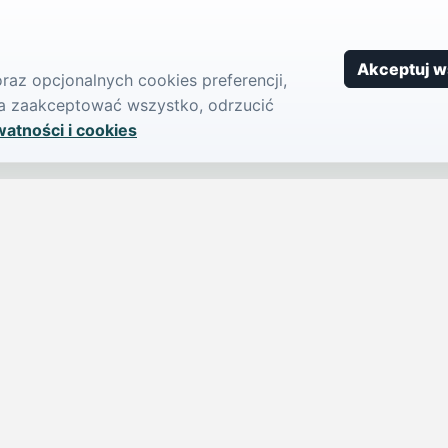
Akceptuj w
az opcjonalnych cookies preferencji,
żna zaakceptować wszystko, odrzucić
watności i cookies
SERWIS
PUBLIKU
iParts.pl
Ogłoszeni
Wiadomości
Dodaj ogło