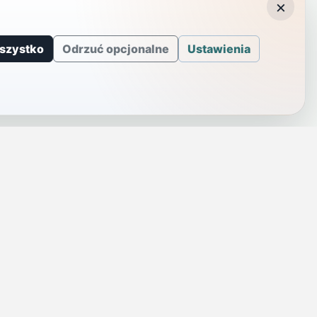
×
szystko
Odrzuć opcjonalne
Ustawienia
J
INFORMACJE
a
Telefony alarmowe
szenie
Regulamin