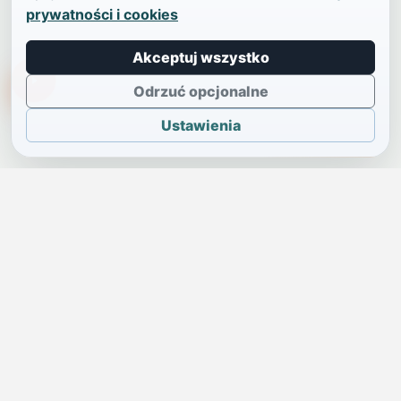
prywatności i cookies
Akceptuj wszystko
TikTokowa Jelonka
Odrzuć opcjonalne
Ustawienia
JELENIA GÓRA I OKOLICE
Świdniczka
Lokalne wiadomości, ogłoszenia i codzienne sprawy regionu
w jednym, przejrzystym serwisie.
SKONTAKTUJ SIĘ Z NAMI