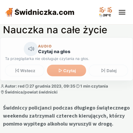
16:16
Świdniczka
.com
26°C
Nauczka na całe życie
AUDIO
Czytaj na głos
Ta przeglądarka nie obsługuje czytania na głos.
Wstecz
Czytaj
Dalej
Autor: red
27 grudnia 2023, 09:35
1 min czytania
Świdnica/powiat świdnicki
Świdniccy policjanci podczas długiego świątecznego
weekendu zatrzymali czterech kierujących, którzy
pomimo wypitego alkoholu wyruszyli w drogę.