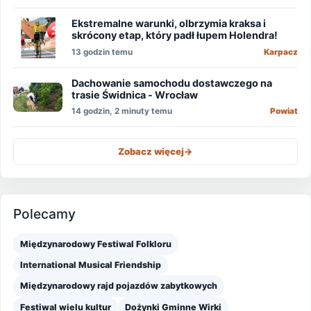
Ekstremalne warunki, olbrzymia kraksa i
skrócony etap, który padł łupem Holendra!
13 godzin temu
Karpacz
Dachowanie samochodu dostawczego na
trasie Świdnica - Wrocław
14 godzin, 2 minuty temu
Powiat
Zobacz więcej
->
Polecamy
Międzynarodowy Festiwal Folkloru
International Musical Friendship
Międzynarodowy rajd pojazdów zabytkowych
Festiwal wielu kultur
Dożynki Gminne Wirki