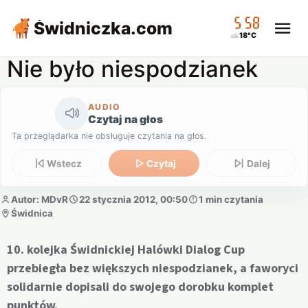
05:58
Świdniczka
.com
18°C
Nie było niespodzianek
AUDIO
Czytaj na głos
Ta przeglądarka nie obsługuje czytania na głos.
Wstecz
Czytaj
Dalej
Autor: MDvR
22 stycznia 2012, 00:50
1 min czytania
Świdnica
10. kolejka Świdnickiej Halówki Dialog Cup
przebiegła bez większych niespodzianek, a faworyci
solidarnie dopisali do swojego dorobku komplet
punktów.