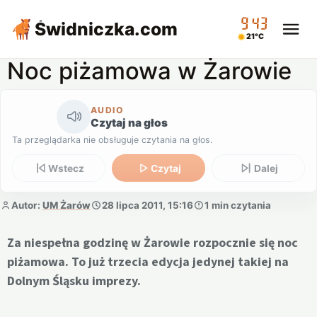
09:43
Świdniczka
.com
21°C
Noc piżamowa w Żarowie
AUDIO
Czytaj na głos
Ta przeglądarka nie obsługuje czytania na głos.
Wstecz
Czytaj
Dalej
Autor:
UM Żarów
28 lipca 2011, 15:16
1 min czytania
Za niespełna godzinę w Żarowie rozpocznie się noc
piżamowa. To już trzecia edycja jedynej takiej na
Dolnym Śląsku imprezy.