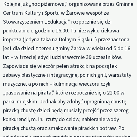
Kolejna już „noc piżamowa,” organizowana przez Gminne
Centrum Kultury i Sportu w Żarowie wespół ze
Stowarzyszeniem „Edukacja” rozpocznie się dzi
punktualnie o godzinie 16.00. Ta niezwykle ciekawa
impreza (jedyna taka na Dolnym Śląsku! ) przeznaczona
jest dla dzieci z terenu gminy Żarów w wieku od 5 do 16
lat – w trzeciej edycji udział weźmie 39 uczestników.
Zapowiada się wieczór pełen atrakcji: na początek
zabawy plastyczne i integracyjne, po nich grill, warsztaty
muzyczne, a po nich – kulminacja wieczoru czyli
„pasowanie na pirata,” które rozpocznie się o 22.00 w
parku miejskim. Jednak aby zdobyć upragnioną chustę
piracką chustę dzieci będą musiały przejść przez szereg
konkurencji, m. in.: rzuty do celów, nabieranie wody
piracką chustą oraz smakowanie pirackich potraw. Po